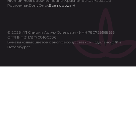
Нижний Новгород
Челябинск
Красноярск
Самара
Уфа
Ростов-на-Дону
Омск
Все города
→
© 2026 ИП Спирин Артур Олегович · ИНН 780728568656 ·
ОГРНИП 311784708100386
Букеты живых цветов с экспресс-доставкой · сделано с 💗 в
Петербурге