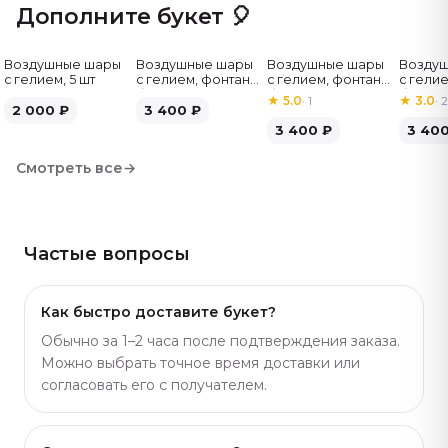
настроения. Подберём похожий вариант с
Дополните букет 🎈
подходящим количеством цветов и оттенком —
каталог большой. Артикул: 189.
Воздушные шары
Воздушные шары
Воздушные шары
Возду
с гелием, 5 шт
с гелием, фонтан,
с гелием, фонтан,
с гелие
бело-зелёные, 7
бело-розовые, 7
бело-
★
5.0
·
1
★
3.0
·
2
2 000
₽
шт
3 400
₽
шт
серебр
3 400
₽
3 40
Смотреть все
→
Частые вопросы
Как быстро доставите букет?
Обычно за 1–2 часа после подтверждения заказа.
Можно выбрать точное время доставки или
согласовать его с получателем.