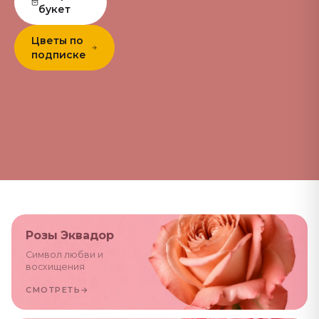
букет
Цветы по
подписке
Розы Эквадор
Символ любви и
восхищения
СМОТРЕТЬ
→