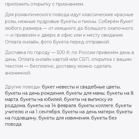
приложить открытку с признанием.
Для романтического повода идут классические красные
розы, нежные пудровые букеты и пионы. Соберём букет
любого размера — от изящного до большого охапочного
— и привезём к двери, в офис или к месту свидания.
Оплата онлайн, фото букета перед отправкой.
Доставка по городу —
500
₽, по России привезём день в
день. Оплата онлайн картой или СБП, открытка с вашим
текстом — бесплатно, доставку можно сделать
анонимной.
Другие поводы
:
букет невесты и свадебные цветы
,
букеты на день рождения
,
букеты для мамы
,
букеты на 8
марта
,
букеты на юбилей
,
букеты на выписку из
роддома
,
букеты на 14 февраля
,
букеты коллеге
,
букеты
учителю и на 1 сентября
,
букеты на день матери
,
букеты
на годовщину
,
букеты для извинения
,
букеты без
повода
.