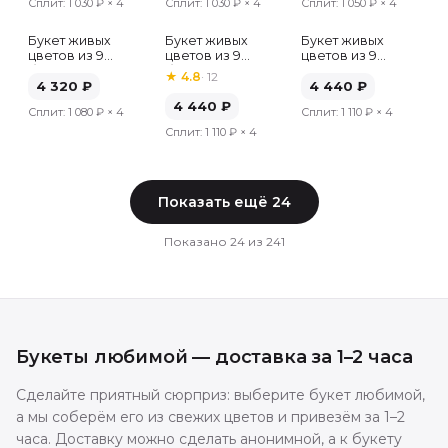
Сплит:
1 030 ₽
× 4
Сплит:
1 030 ₽
× 4
Сплит:
1 050 ₽
× 4
Букет живых
Букет живых
Букет живых
цветов из 9
цветов из 9
цветов из 9
белых роз,
белых роз,
красных роз,
★
4.8
·
12
Эквадор, 50 см
4 320
₽
Эквадор, 50 см
Эквадор, 50 см
4 440
₽
4 440
₽
Сплит:
1 080 ₽
× 4
Сплит:
1 110 ₽
× 4
Сплит:
1 110 ₽
× 4
Показать ещё
24
Показано
24
из
241
Букеты
любимой
— доставка за 1–2 часа
Сделайте приятный сюрприз: выберите букет любимой,
а мы соберём его из свежих цветов и привезём за 1–2
часа. Доставку можно сделать анонимной, а к букету