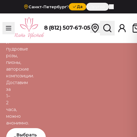
жене
Санкт-Петербург
?
Да
Другой
Романтичные
букеты
любимой
8 (812) 507-67-05
—
красные
и
пудровые
розы,
пионы,
авторские
композиции.
Доставим
за
1–
2
часа,
можно
анонимно.
Выбрать