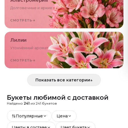
Альстромерия
Долговечные и яркие
СМОТРЕТЬ
→
Лилии
Утончённый аромат
СМОТРЕТЬ
→
Показать все категории
↓
Букеты
любимой
с доставкой
Найдено
241
из
241
букетов
Популярные
Цена
Цветы в составе
Цвет букета