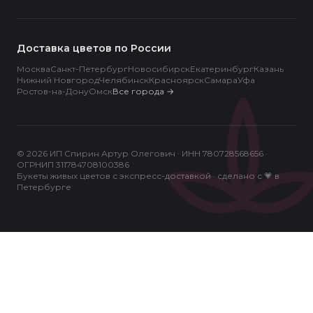
Доставка цветов по России
Москва
Санкт-Петербург
Новосибирск
Екатеринбург
Казань
Нижний Новгород
Челябинск
Красноярск
Самара
Уфа
Ростов-на-Дону
Омск
Все города
→
© 2026 ИП Спирин Артур Олегович · ИНН 780728568656 ·
ОГРНИП 311784708100386
Букеты живых цветов с экспресс-доставкой · сделано с 💗 в
Петербурге