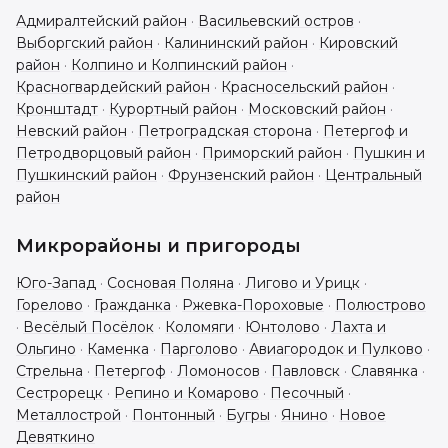
Адмиралтейский район
·
Васильевский остров
·
Выборгский район
·
Калининский район
·
Кировский
район
·
Колпино и Колпинский район
·
Красногвардейский район
·
Красносельский район
·
Кронштадт
·
Курортный район
·
Московский район
·
Невский район
·
Петроградская сторона
·
Петергоф и
Петродворцовый район
·
Приморский район
·
Пушкин и
Пушкинский район
·
Фрунзенский район
·
Центральный
район
Микрорайоны и пригороды
Юго-Запад
·
Сосновая Поляна
·
Лигово и Урицк
·
Горелово
·
Гражданка
·
Ржевка-Пороховые
·
Полюстрово
·
Весёлый Посёлок
·
Коломяги
·
Юнтолово
·
Лахта и
Ольгино
·
Каменка
·
Парголово
·
Авиагородок и Пулково
·
Стрельна
·
Петергоф
·
Ломоносов
·
Павловск
·
Славянка
·
Сестрорецк
·
Репино и Комарово
·
Песочный
·
Металлострой
·
Понтонный
·
Бугры
·
Янино
·
Новое
Девяткино