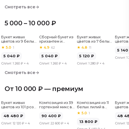
Смотреть все
→
5 000 – 10 000 ₽
Букет живых
Сборный букет из
Букет живых
Букет 
Хит
цветов из 9 белых
хризантем и
цветов из 7 белых
цветов 
роз, Эквадор, 60
альстромерий
хризантем
гербер
★
5.0
·
1
★
4.9
·
62
★
4.8
·
11
см
5 140
5 040
₽
5 040
₽
5 120
₽
Сплит:
1
Сплит:
1 260 ₽
× 4
Сплит:
1 260 ₽
× 4
Сплит:
1 280 ₽
× 4
Смотреть все
→
От 10 000 ₽ — премиум
Букет живых
Композиция из 39
Композиция из 11
Букет 
цветов из 101 розы
гортензий микс в
белых лилий в
цветов 
микс, Эквадор, 50
шляпной коробке
шляпной коробке
микс, Э
★
5.0
·
1
см
48 480
₽
90 400
₽
см
48 4
13 800
₽
Сплит:
12 120 ₽
× 4
Сплит:
22 600 ₽
× 4
Сплит:
1