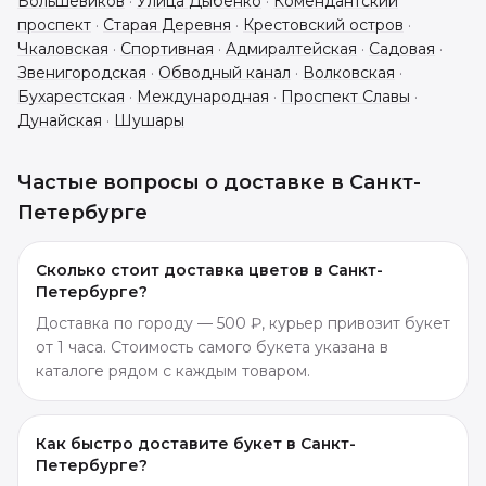
Большевиков
·
Улица Дыбенко
·
Комендантский
проспект
·
Старая Деревня
·
Крестовский остров
·
Чкаловская
·
Спортивная
·
Адмиралтейская
·
Садовая
·
Звенигородская
·
Обводный канал
·
Волковская
·
Бухарестская
·
Международная
·
Проспект Славы
·
Дунайская
·
Шушары
Частые вопросы о доставке в
Санкт-
Петербурге
Сколько стоит доставка цветов в Санкт-
Петербурге?
Доставка по городу — 500 ₽, курьер привозит букет
от 1 часа. Стоимость самого букета указана в
каталоге рядом с каждым товаром.
Как быстро доставите букет в Санкт-
Петербурге?