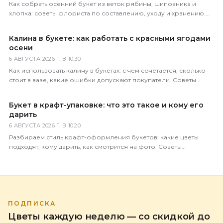
Как собрать осенний букет из веток рябины, шиповника и
хлопка: советы флориста по составлению, уходу и хранению.
Доставка по всей России за 1–2 часа.
Калина в букете: как работать с красными ягодами
осени
6 АВГУСТА 2026 Г. В 10:30
Как использовать калину в букетах: с чем сочетается, сколько
стоит в вазе, какие ошибки допускают покупатели. Советы
практикующего флориста магазина 5 Цветов.
Букет в крафт-упаковке: что это такое и кому его
дарить
6 АВГУСТА 2026 Г. В 10:20
Разбираем стиль крафт-оформления букетов: какие цветы
подходят, кому дарить, как смотрится на фото. Советы
флориста магазина 5 Цветов.
ПОДПИСКА
Цветы каждую неделю — со скидкой до