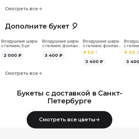
Смотреть все
→
Дополните букет 🎈
Воздушные шары
Воздушные шары
Воздушные шары
Возду
с гелием, 5 шт
с гелием, фонтан,
с гелием, фонтан,
с гелие
бело-зелёные, 7
бело-розовые, 7
бело-
★
5.0
·
1
★
3.0
·
2
2 000
₽
шт
3 400
₽
шт
серебр
3 400
₽
3 40
Смотреть все
→
Букеты с доставкой в
Санкт-
Петербурге
Смотреть все цветы
→