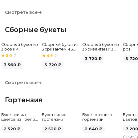
Смотреть все
→
Сборные букеты
Сборный букет из
Сборный букет из
Сборный букет из
Сборны
Хит
3 роз и 4
3 хризантем и 3
3 хризантем и 3
роз,
альстромерий
альстромерий
гербер
альстр
★
5.0
·
7
★
4.9
·
74
3 720
₽
гербе
3 720
3 560
₽
3 720
₽
Смотреть все
→
Гортензия
Букет живых
Букет синих
Букет розовых
Букет 
цветов из 1 белой
гортензий
гортензий
цветов
гортензии
гортен
2 520
₽
2 520
₽
2 640
₽
7 20
Сплит:
1