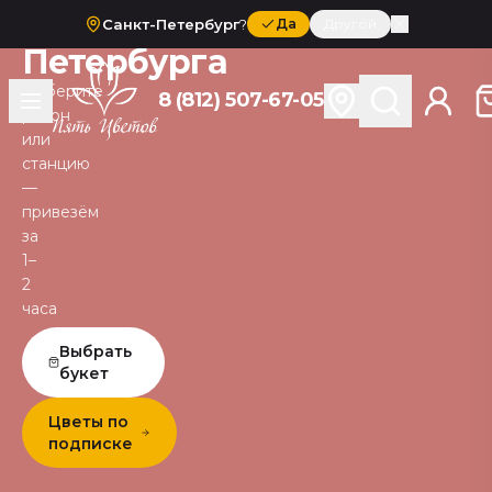
Санкт-
Санкт-Петербург
?
Да
Другой
Петербурга
Выберите
8 (812) 507-67-05
район
или
станцию
—
привезём
за
1–
2
часа
Выбрать
букет
Цветы по
подписке