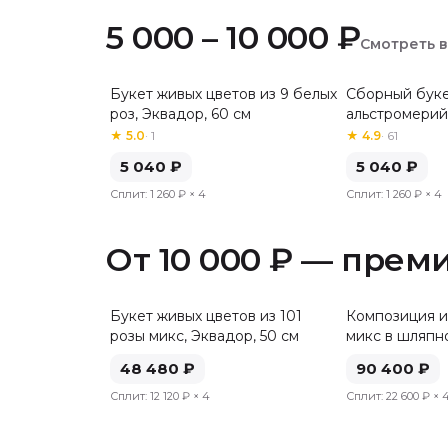
5 000 – 10 000 ₽
Смотреть 
Букет живых цветов из 9 белых
Сборный буке
Хит
роз, Эквадор, 60 см
альстромерий
★
5.0
·
1
★
4.9
·
61
5 040
₽
5 040
₽
Сплит:
1 260 ₽
× 4
Сплит:
1 260 ₽
× 4
От 10 000 ₽ — прем
Букет живых цветов из 101
Композиция и
розы микс, Эквадор, 50 см
микс в шляпн
48 480
₽
90 400
₽
Сплит:
12 120 ₽
× 4
Сплит:
22 600 ₽
× 