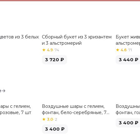
ветов из 3 белых
Сборный букет из 3 хризантем
Букет живы
Хит
Хит
и 3 альстромерий
альстроме
★
4.9
·
74
★
4.6
·
71
3 720
₽
3 440
₽
е
→
ры с гелием,
Воздушные шары с гелием,
Воздушные
розовые, 7 шт
фонтан, бело-серебряные, 7
фонтан, го
шт
★
3.0
·
2
3 400
₽
3 400
₽