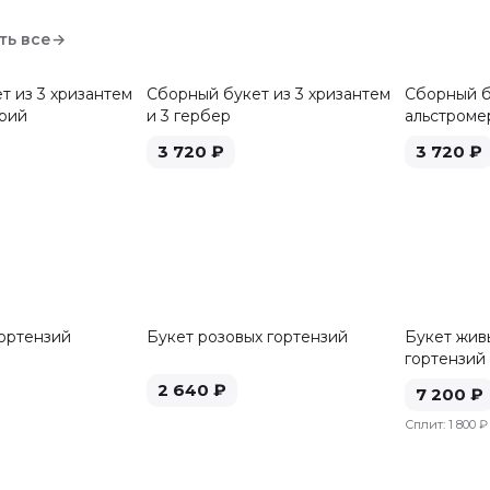
ть все
→
т из 3 хризантем
Сборный букет из 3 хризантем
Сборный б
ерий
и 3 гербер
альстроме
3 720
₽
3 720
₽
гортензий
Букет розовых гортензий
Букет живы
гортензий
2 640
₽
7 200
₽
Сплит:
1 800 ₽