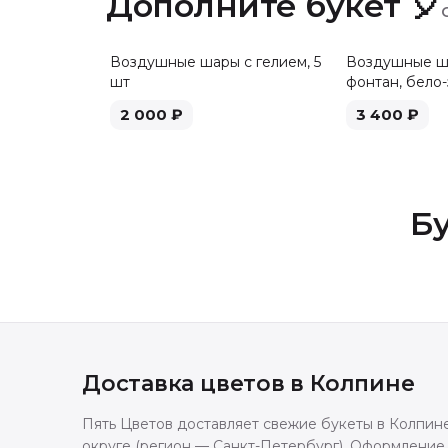
Дополните букет 🎈
Воздушные шары с гелием, 5
Воздушные ша
шт
фонтан, бело-
2 000
₽
3 400
₽
Бу
Доставка цветов в
Колпине
Пять Цветов доставляет свежие букеты в Колпин
округе (регион — Санкт-Петербург). Оформление 