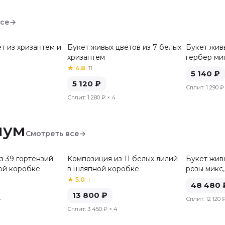
все
→
т из хризантем и
Букет живых цветов из 7 белых
Букет живы
хризантем
гербер ми
★
4.8
·
11
5 140
₽
5 120
₽
Сплит:
1 290 ₽
Сплит:
1 280 ₽
× 4
иум
Смотреть все
→
з 39 гортензий
Композиция из 11 белых лилий
Букет живы
ой коробке
в шляпной коробке
розы микс,
★
5.0
·
1
48 480
13 800
₽
4
Сплит:
12 120 
Сплит:
3 450 ₽
× 4