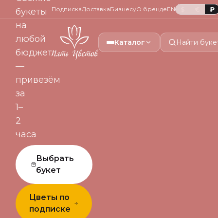
Подписка
Доставка
Бизнесу
О бренде
EN
$
€
₽
букеты
на
любой
Каталог
Найти буке
бюджет
—
привезём
за
1–
2
часа
Выбрать
букет
Цветы по
подписке