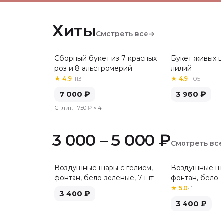
Хиты
Смотреть все
→
Сборный букет из 7 красных
Букет живых ц
Хит
Хит
роз и 8 альстромерий
лилий
★
4.9
·
113
★
4.9
·
105
7 000
₽
3 960
₽
Сплит:
1 750 ₽
× 4
3 000 – 5 000 ₽
Смотреть вс
Воздушные шары с гелием,
Воздушные ша
фонтан, бело-зелёные, 7 шт
фонтан, бело-
★
5.0
·
1
3 400
₽
3 400
₽