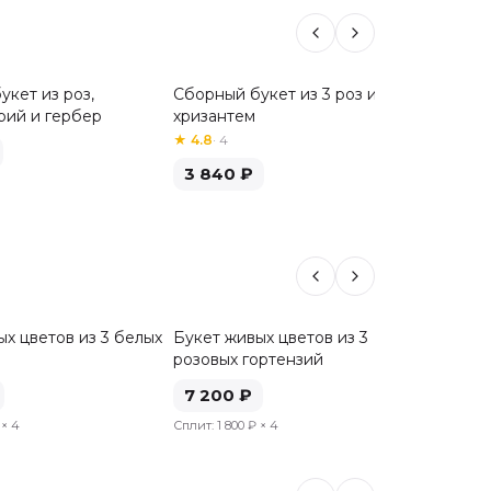
укет из роз,
Сборный букет из 3 роз и 3
Сборный
рий и гербер
хризантем
хризан
★
4.8
·
4
3 84
3 840
₽
х цветов из 3 белых
Букет живых цветов из 3
Букет ж
розовых гортензий
голубы
7 200
₽
8 00
× 4
Сплит:
1 800 ₽
× 4
Сплит:
2 