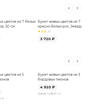
ых цветов из 7 белых
Букет живых цветов из 7
Букет 
Хит
ор, 50 см
красно-белых роз, Эквадор, 50
красных
см
★
5.0
·
27
★
5.0
·
3
3 720
₽
3 72
х цветов из 5
Букет живых цветов из 3
Букет 
ионов
бордовых пионов
пионов
★
4.3
·
6
4 920
₽
5 46
Сплит:
1 230 ₽
× 4
× 4
Сплит:
1 