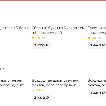
ветов из 3 белых
Сборный букет из 3 хризантем
Букет живы
Хит
Хит
и 3 альстромерий
альстроме
★
4.9
·
72
★
4.6
·
70
3 720
₽
3 440
₽
е
→
ры с гелием,
Воздушные шары с гелием,
Воздушные
розовые, 7 шт
фонтан, бело-серебряные, 7
фонтан, го
шт
★
3.0
·
2
3 400
₽
3 400
₽