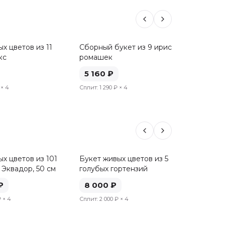
х цветов из 11
Сборный букет из 9 ирисов и 6
Букет 
кс
ромашек
роз, 50
5 160
₽
5 20
× 4
Сплит:
1 290 ₽
× 4
Сплит:
1 
х цветов из 101
Букет живых цветов из 5
Букет 
 Эквадор, 50 см
голубых гортензий
розовы
см
₽
8 000
₽
8 04
₽
× 4
Сплит:
2 000 ₽
× 4
Сплит:
2 