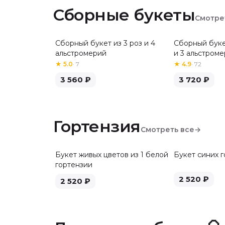
Сборные букеты
Смотре
Сборный букет из 3 роз и 4
Сборный буке
Хит
альстромерий
и 3 альстром
★
5.0
·
7
★
4.9
·
72
3 560
₽
3 720
₽
Гортензия
Смотреть все
→
Букет живых цветов из 1 белой
Букет синих 
гортензии
2 520
₽
2 520
₽