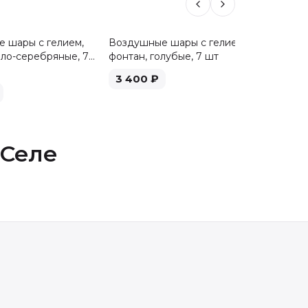
 шары с гелием,
Воздушные шары с гелием,
Воздуш
ело-серебряные, 7
фонтан, голубые, 7 шт
фонтан,
3 400
₽
3 40
 Селе