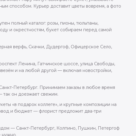
ным способом. Курьер доставит цветы вовремя, а фото
пен полный каталог: розы, пионы, тюльпаны,
роду и окрестностям, букет собираем перед самой
ерная верфь, Скачки, Дудергоф, Офицерское Село,
роспект Ленина, Гатчинское шоссе, улица Свободы,
везём и на любой другой — включая новостройки,
о Санкт-Петербург. Принимаем заказы в любое время
— так он доезжает свежим.
кеты «в подарок коллеге», и крупные композиции на
повод и бюджет — флорист предложит два-три
рядом — Санкт-Петербург, Колпино, Пушкин, Петергоф
е нужно.