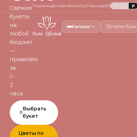
Подписка
Доставка
Бизнесу
О бренде
EN
$
€
₽
Свежие
букеты
на
Каталог
Найти буке
любой
бюджет
—
привезём
за
1–
2
часа
Выбрать
букет
Цветы по