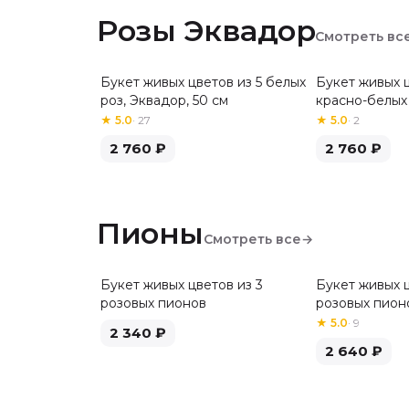
Розы Эквадор
Смотреть вс
Букет живых цветов из 5 белых
Букет живых ц
Хит
роз, Эквадор, 50 см
красно-белых 
см
★
5.0
·
27
★
5.0
·
2
2 760
₽
2 760
₽
Пионы
Смотреть все
→
Букет живых цветов из 3
Букет живых ц
розовых пионов
розовых пион
★
5.0
·
9
2 340
₽
2 640
₽