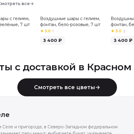
Смотреть все
→
ры с гелием,
Воздушные шары с гелием,
Воздушные
зелёные, 7 шт
фонтан, бело-розовые, 7 шт
фонтан, б
шт
★
5.0
·
1
★
3.0
·
2
3 400
₽
3 400
₽
ты с доставкой в
Красном
Смотреть все цветы
→
еле
м Селе и пригороде, в Северо-Западном федеральном
занимает пару минут: выбираете букет, указываете