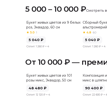
5 000 – 10 000 ₽
Смотреть 
Букет живых цветов из 9 белых
Сборный буке
Хит
роз, Эквадор, 60 см
альстромерий
★
5.0
·
1
★
4.8
·
60
5 040
₽
5 040
₽
Сплит:
1 260 ₽
× 4
Сплит:
1 260 ₽
× 4
От 10 000 ₽ — прем
Букет живых цветов из 101
Композиция и
розы микс, Эквадор, 50 см
микс в шляпн
48 480
₽
90 400
₽
Сплит:
12 120 ₽
× 4
Сплит:
22 600 ₽
× 