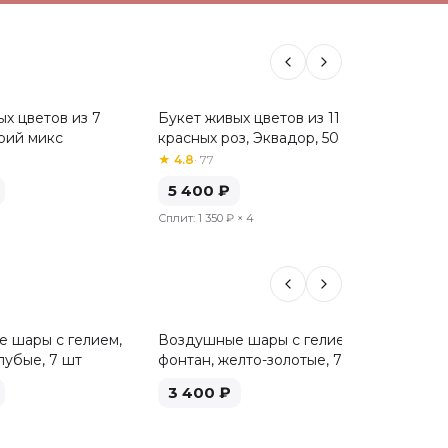
х цветов из 7
Букет живых цветов из 11
Сборны
Хит
Хит
рий микс
красных роз, Эквадор, 50 см
альстр
★
4.8
·
77
★
4.8
·
6
5 400
₽
5 04
Сплит:
1 350 ₽
× 4
Сплит:
1 
 шары с гелием,
Воздушные шары с гелием,
Воздуш
лубые, 7 шт
фонтан, желто-золотые, 7 шт
фонтан
3 400
₽
3 40