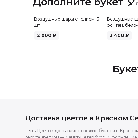
Дополните букет 🎈
Воздушные шары с гелием, 5
Воздушные ша
шт
фонтан, бело-
2 000
₽
3 400
₽
Буке
Доставка цветов в
Красном С
Пять Цветов доставляет свежие букеты в Красно
округе (регион — Санкт-Петербург). Оформление 