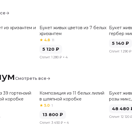
все
→
т из хризантем и
Букет живых цветов из 7 белых
Букет живы
хризантем
гербер ми
★
4.8
·
11
5 140
₽
5 120
₽
Сплит:
1 290 ₽
Сплит:
1 280 ₽
× 4
иум
Смотреть все
→
з 39 гортензий
Композиция из 11 белых лилий
Букет живы
ой коробке
в шляпной коробке
розы микс,
★
5.0
·
1
48 480
13 800
₽
4
Сплит:
12 120 
Сплит:
3 450 ₽
× 4