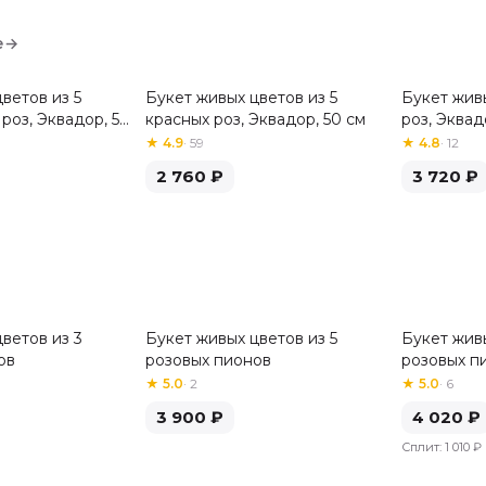
е
→
ветов из 5
Букет живых цветов из 5
Букет жив
Хит
роз, Эквадор, 50
красных роз, Эквадор, 50 см
роз, Эквад
★
4.9
·
59
★
4.8
·
12
2 760
₽
3 720
₽
ветов из 3
Букет живых цветов из 5
Букет живы
ов
розовых пионов
розовых п
★
5.0
·
2
★
5.0
·
6
3 900
₽
4 020
₽
Сплит:
1 010 ₽