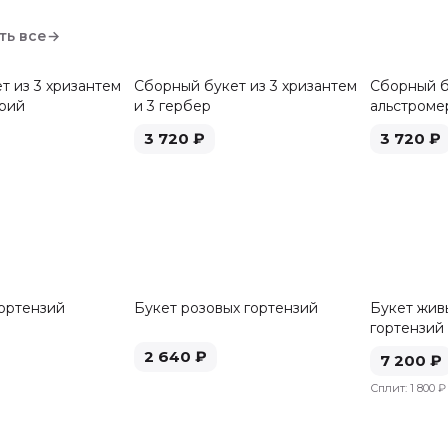
ть все
→
т из 3 хризантем
Сборный букет из 3 хризантем
Сборный б
ерий
и 3 гербер
альстроме
3 720
₽
3 720
₽
гортензий
Букет розовых гортензий
Букет живы
гортензий
2 640
₽
7 200
₽
Сплит:
1 800 ₽