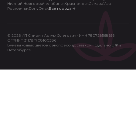
Нижний Новгород
Челябинск
Красноярск
Самара
Уфа
Ростов-на-Дону
Омск
Все города
→
© 2026 ИП Спирин Артур Олегович · ИНН 780728568656 ·
ОГРНИП 311784708100386
Букеты живых цветов с экспресс-доставкой · сделано с 💗 в
Петербурге