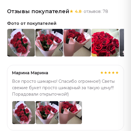
оттенок лепестков, аккуратная сборка букета.
Отзывы покупателей
★
4.8
· отзывов:
78
Хорошее дополнение к букету — связка гелиевых
шаров или мини-торт, добавляют празднику
Фото от покупателей
настроения. Подберём похожий вариант с
подходящим количеством цветов и оттенком —
каталог большой. Артикул: 287.
Марина Марина
★★★★★
Все просто шикарно! Спасибо огромное!) Светы
свежие букет просто шикарный за такую цену!!!
Порадовали открыточкой!)