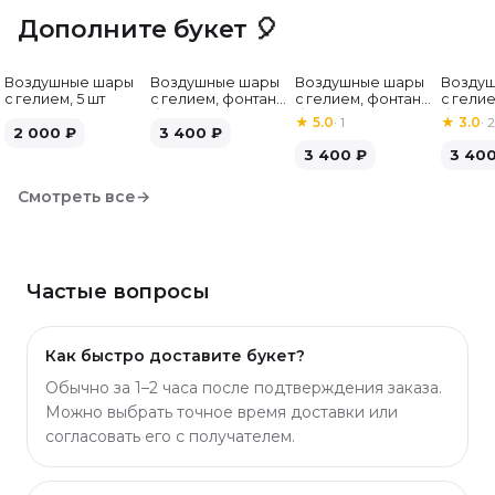
Дополните букет 🎈
Воздушные шары
Воздушные шары
Воздушные шары
Возду
с гелием, 5 шт
с гелием, фонтан,
с гелием, фонтан,
с гелие
бело-зелёные, 7
бело-розовые, 7
бело-
★
5.0
·
1
★
3.0
·
2
2 000
₽
шт
3 400
₽
шт
серебр
3 400
₽
3 40
Смотреть все
→
Частые вопросы
Как быстро доставите букет?
Обычно за 1–2 часа после подтверждения заказа.
Можно выбрать точное время доставки или
согласовать его с получателем.