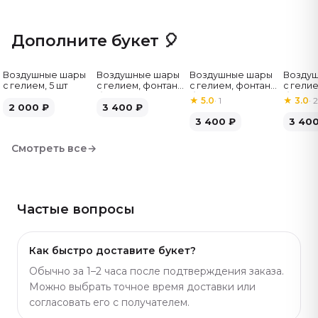
удобно выбрать под бюджет. Артикул: 314.
Дополните букет 🎈
Воздушные шары
Воздушные шары
Воздушные шары
Возду
с гелием, 5 шт
с гелием, фонтан,
с гелием, фонтан,
с гелие
бело-зелёные, 7
бело-розовые, 7
бело-
★
5.0
·
1
★
3.0
·
2
2 000
₽
шт
3 400
₽
шт
серебр
3 400
₽
3 40
Смотреть все
→
Частые вопросы
Как быстро доставите букет?
Обычно за 1–2 часа после подтверждения заказа.
Можно выбрать точное время доставки или
согласовать его с получателем.