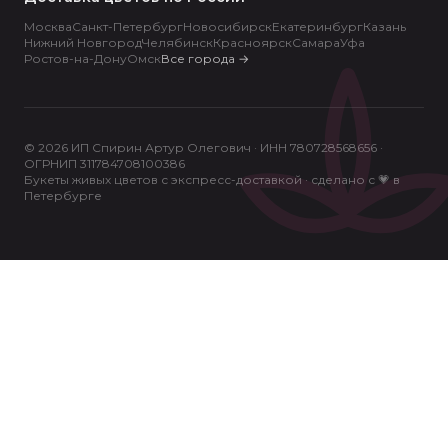
Москва
Санкт-Петербург
Новосибирск
Екатеринбург
Казань
Нижний Новгород
Челябинск
Красноярск
Самара
Уфа
Ростов-на-Дону
Омск
Все города
→
© 2026 ИП Спирин Артур Олегович · ИНН 780728568656 ·
ОГРНИП 311784708100386
Букеты живых цветов с экспресс-доставкой · сделано с 💗 в
Петербурге