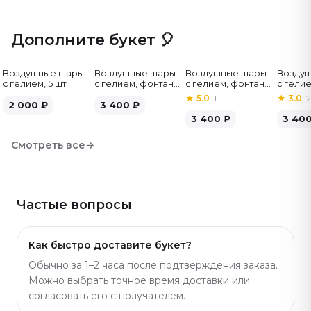
букет смотрится ухоженно и держит вид. Букет
красиво смотрится в комплекте с воздушными
Дополните букет 🎈
шарами или бенто-тортом — подарок получается
полным. Похожие композиции есть в разных размерах
Воздушные шары
Воздушные шары
Воздушные шары
Возду
— удобно выбрать под бюджет. Артикул: 273.
с гелием, 5 шт
с гелием, фонтан,
с гелием, фонтан,
с гелие
бело-зелёные, 7
бело-розовые, 7
бело-
★
5.0
·
1
★
3.0
·
2
2 000
₽
шт
3 400
₽
шт
серебр
3 400
₽
3 40
Смотреть все
→
Частые вопросы
Как быстро доставите букет?
Обычно за 1–2 часа после подтверждения заказа.
Можно выбрать точное время доставки или
согласовать его с получателем.