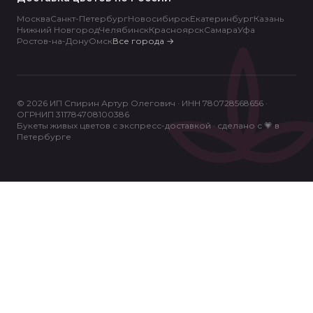
Москва
Санкт-Петербург
Новосибирск
Екатеринбург
Казань
Нижний Новгород
Челябинск
Красноярск
Самара
Уфа
Ростов-на-Дону
Омск
Все города
→
© 2026 ИП Спирин Артур Олегович · ИНН 780728568656 ·
ОГРНИП 311784708100386
Букеты живых цветов с экспресс-доставкой · сделано с 💗 в
Петербурге