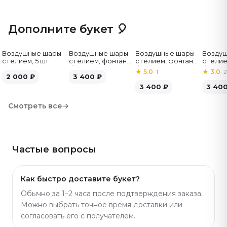
выглядел дорого. Букет красиво смотрится в
комплекте с воздушными шарами или бенто-тортом —
Дополните букет 🎈
подарок получается полным. В каталоге есть варианты
в разном размере и оттенке — найдёте подходящий
Воздушные шары
Воздушные шары
Воздушные шары
Возду
под идею подарка. Артикул: 8406.
с гелием, 5 шт
с гелием, фонтан,
с гелием, фонтан,
с гелие
бело-зелёные, 7
бело-розовые, 7
бело-
★
5.0
·
1
★
3.0
·
2
2 000
₽
шт
3 400
₽
шт
серебр
3 400
₽
3 40
Смотреть все
→
Частые вопросы
Как быстро доставите букет?
Обычно за 1–2 часа после подтверждения заказа.
Можно выбрать точное время доставки или
согласовать его с получателем.