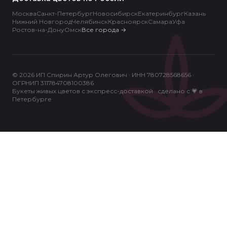
Москва
Санкт-Петербург
Новосибирск
Екатеринбург
Казань
Нижний Новгород
Челябинск
Красноярск
Самара
Уфа
Ростов-на-Дону
Омск
Все города
→
© 2026 ИП Спирин Артур Олегович · ИНН 780728568656 ·
ОГРНИП 311784708100386
Букеты живых цветов с экспресс-доставкой · сделано с 💗 в
Петербурге