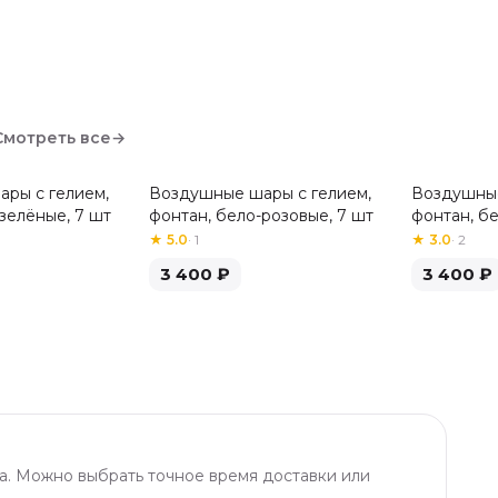
Смотреть все
→
ры с гелием,
Воздушные шары с гелием,
Воздушные
зелёные, 7 шт
фонтан, бело-розовые, 7 шт
фонтан, б
шт
★
5.0
·
1
★
3.0
·
2
3 400
₽
3 400
₽
а. Можно выбрать точное время доставки или