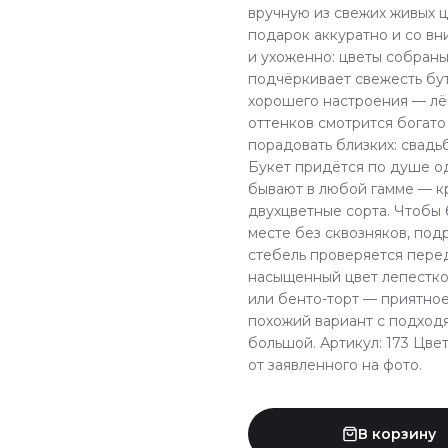
вручную из свежих живых 
подарок аккуратно и со вн
и ухоженно: цветы собраны
подчёркивает свежесть бу
хорошего настроения — лёг
оттенков смотрится богат
порадовать близких: свадь
Букет придётся по душе о
бывают в любой гамме — кр
двухцветные сорта. Чтобы 
месте без сквозняков, под
стебель проверяется перед
насыщенный цвет лепестко
или бенто-торт — приятно
похожий вариант с подход
большой. Артикул: 173 Цве
от заявленного на фото.
В корзину