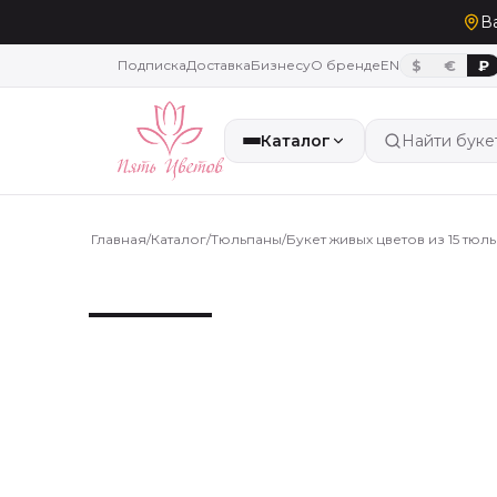
В
Подписка
Доставка
Бизнесу
О бренде
EN
$
€
₽
Каталог
Найти буке
Главная
/
Каталог
/
Тюльпаны
/
Букет живых цветов из 15 тюл