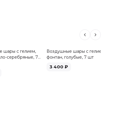
 шары с гелием,
Воздушные шары с гелием,
Воздуш
ело-серебряные, 7
фонтан, голубые, 7 шт
фонтан,
3 400
₽
3 40