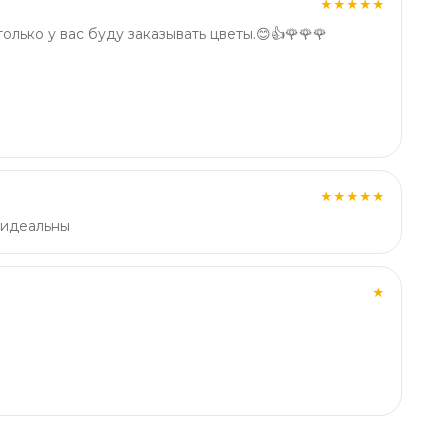
★★★★★
олько у вас буду заказывать цветы.😊👍🌹🌹🌹
★★★★★
 идеальны
★