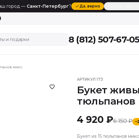
аш город —
Санкт-Петербург
?
Да
, верно
Выбрать друго
8 (812) 507-67-0
ты и подарки
ьпанов микс
АРТИКУЛ
173
Букет живых
тюльпанов
4 920 ₽
6 150 ₽
−
Букет из 15 тюльпанов мик