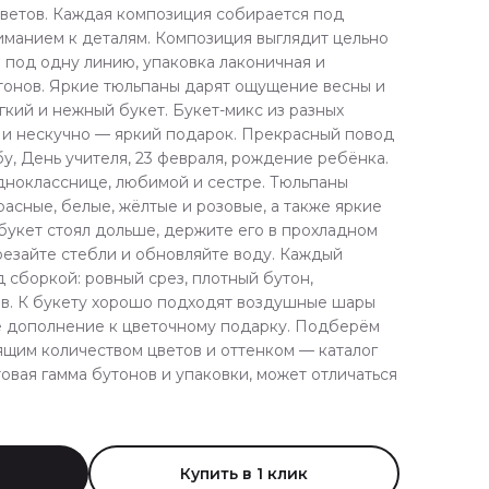
цветов. Каждая композиция собирается под
иманием к деталям. Композиция выглядит цельно
 под одну линию, упаковка лаконичная и
тонов. Яркие тюльпаны дарят ощущение весны и
кий и нежный букет. Букет-микс из разных
о и нескучно — яркий подарок. Прекрасный повод
бу, День учителя, 23 февраля, рождение ребёнка.
днокласснице, любимой и сестре. Тюльпаны
асные, белые, жёлтые и розовые, а также яркие
букет стоял дольше, держите его в прохладном
резайте стебли и обновляйте воду. Каждый
 сборкой: ровный срез, плотный бутон,
в. К букету хорошо подходят воздушные шары
е дополнение к цветочному подарку. Подберём
ящим количеством цветов и оттенком — каталог
товая гамма бутонов и упаковки, может отличаться
Купить в 1 клик