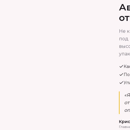
Ав
о
Не к
под 
высо
упак
Ка
По
Уп
«Я
от
оп
Крис
Главн