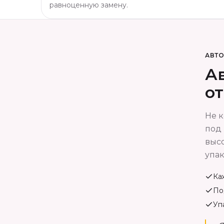
равноценную замену.
АВТ
Ав
о
Не к
под 
высо
упак
Ка
По
Уп