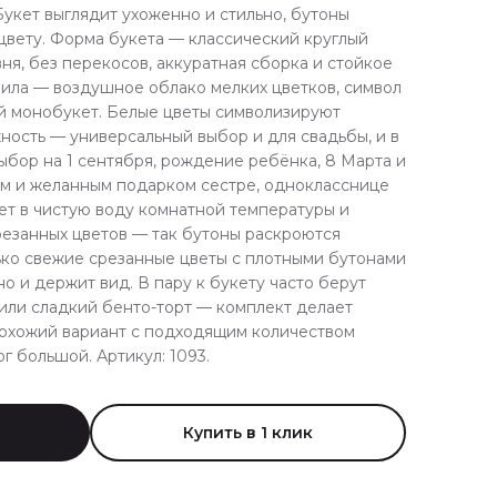
укет выглядит ухоженно и стильно, бутоны
цвету. Форма букета — классический круглый
вня, без перекосов, аккуратная сборка и стойкое
фила — воздушное облако мелких цветков, символ
ый монобукет. Белые цветы символизируют
жность — универсальный выбор и для свадьбы, и в
ыбор на 1 сентября, рождение ребёнка, 8 Марта и
ым и желанным подарком сестре, однокласснице
кет в чистую воду комнатной температуры и
резанных цветов — так бутоны раскроются
ько свежие срезанные цветы с плотными бутонами
о и держит вид. В пару к букету часто берут
или сладкий бенто-торт — комплект делает
охожий вариант с подходящим количеством
г большой. Артикул: 1093.
Купить в 1 клик