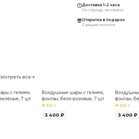
Доставка 1–2 часа
По городу, экспресс
Открытка в подарок
С вашим текстом
Смотреть все
→
ры с гелием,
Воздушные шары с гелием,
Воздушные
зелёные, 7 шт
фонтан, бело-розовые, 7 шт
фонтан, б
шт
★
5.0
·
1
★
3.0
·
2
3 400
₽
3 400
₽