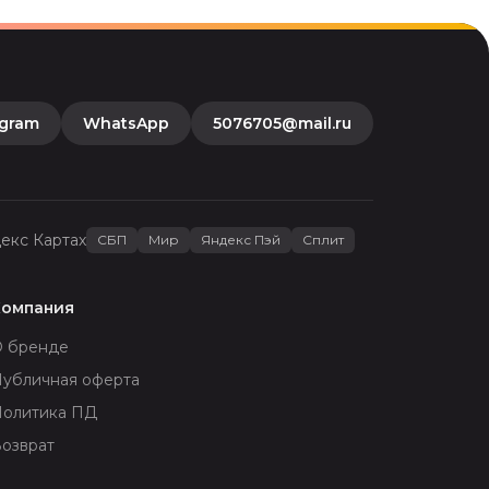
egram
WhatsApp
5076705@mail.ru
декс Картах
СБП
Мир
Яндекс Пэй
Сплит
Компания
О бренде
убличная оферта
Политика ПД
озврат