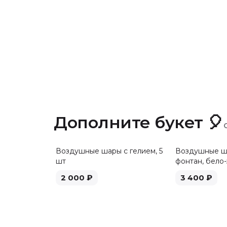
Дополните букет 🎈
Воздушные шары с гелием, 5
Воздушные ша
шт
фонтан, бело-
2 000
₽
3 400
₽