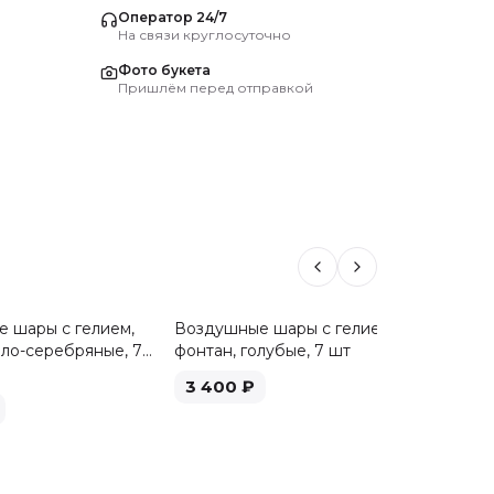
Оператор 24/7
На связи круглосуточно
Фото букета
Пришлём перед отправкой
 шары с гелием,
Воздушные шары с гелием,
Воздуш
ело-серебряные, 7
фонтан, голубые, 7 шт
фонтан,
3 400
₽
3 40