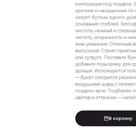
композиции под подарок. Б
крепкие и насыщенные по 
силуэт: бутоны одного уро
основание стеблей. Гипсо
чистоты, нежный и стильн
чистоту, искренность и не
знак уважения. Отличный в
выпускной. Станет приятн
или супруге. Поставьте бу
добавьте подкормку для с
дольше. Используются тол
— букет смотрится ухоженн
воздушные шары с гелием 
подарок ярче. Подберём п
цветов и оттенком — катало
В корзину