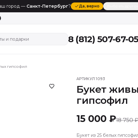
аш город —
Санкт-Петербург
?
Да
, верно
Выбрать друго
8 (812) 507-67-0
ты и подарки
елых гипсофил
АРТИКУЛ
1093
Букет живы
гипсофил
15 000 ₽
18 750 
Букет из 25 белых гипсофи