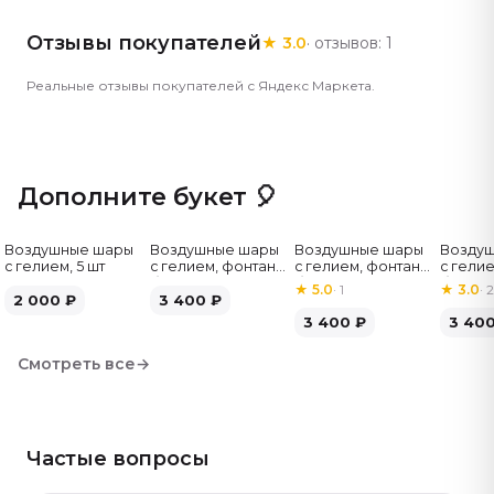
Подберём похожий вариант с подходящим
Отзывы покупателей
★
3.0
· отзывов:
1
количеством цветов и оттенком — каталог большой.
Артикул: 199.
Реальные отзывы покупателей с Яндекс Маркета.
Дополните букет 🎈
Воздушные шары
Воздушные шары
Воздушные шары
Возду
с гелием, 5 шт
с гелием, фонтан,
с гелием, фонтан,
с гелие
бело-зелёные, 7
бело-розовые, 7
бело-
★
5.0
·
1
★
3.0
·
2
2 000
₽
шт
3 400
₽
шт
серебр
3 400
₽
3 40
Смотреть все
→
Частые вопросы