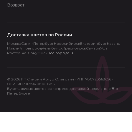
Возврат
Доставка цветов по России
Москва
Санкт-Петербург
Новосибирск
Екатеринбург
Казань
Нижний Новгород
Челябинск
Красноярск
Самара
Уфа
Ростов-на-Дону
Омск
Все города
→
© 2026 ИП Спирин Артур Олегович · ИНН 780728568656 ·
ОГРНИП 311784708100386
Букеты живых цветов с экспресс-доставкой · сделано с 💗 в
Петербурге