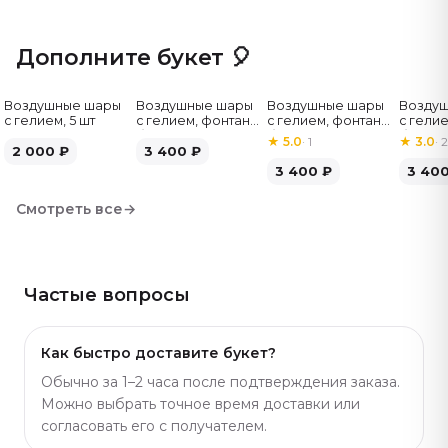
с гелием или сладкий бенто-торт — комплект делает
подарок ярче. Букет из 49 красных роз в нашем
Дополните букет 🎈
каталоге — выбирайте под повод и бюджет. Артикул:
1103.
Воздушные шары
Воздушные шары
Воздушные шары
Возду
с гелием, 5 шт
с гелием, фонтан,
с гелием, фонтан,
с гелие
бело-зелёные, 7
бело-розовые, 7
бело-
★
5.0
·
1
★
3.0
·
2
2 000
₽
шт
3 400
₽
шт
серебр
3 400
₽
3 40
Смотреть все
→
Частые вопросы
Как быстро доставите букет?
Обычно за 1–2 часа после подтверждения заказа.
Можно выбрать точное время доставки или
согласовать его с получателем.