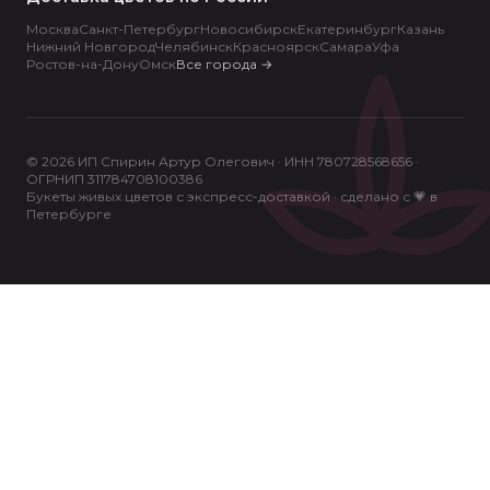
Москва
Санкт-Петербург
Новосибирск
Екатеринбург
Казань
Нижний Новгород
Челябинск
Красноярск
Самара
Уфа
Ростов-на-Дону
Омск
Все города
→
© 2026 ИП Спирин Артур Олегович · ИНН 780728568656 ·
ОГРНИП 311784708100386
Букеты живых цветов с экспресс-доставкой · сделано с 💗 в
Петербурге