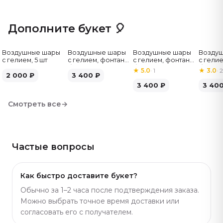
краёв, чтобы букет выглядел дорого. Букет красиво
смотрится в комплекте с воздушными шарами или
Дополните букет 🎈
бенто-тортом — подарок получается полным.
Подберём похожий вариант с подходящим
Воздушные шары
Воздушные шары
Воздушные шары
Возду
количеством цветов и оттенком — каталог большой.
с гелием, 5 шт
с гелием, фонтан,
с гелием, фонтан,
с гелие
Артикул: 1371.
бело-зелёные, 7
бело-розовые, 7
бело-
★
5.0
·
1
★
3.0
·
2
2 000
₽
шт
3 400
₽
шт
серебр
3 400
₽
3 40
Смотреть все
→
Частые вопросы
Как быстро доставите букет?
Обычно за 1–2 часа после подтверждения заказа.
Можно выбрать точное время доставки или
согласовать его с получателем.