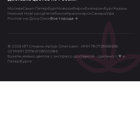
Москва
Санкт-Петербург
Новосибирск
Екатеринбург
Казань
Нижний Новгород
Челябинск
Красноярск
Самара
Уфа
Ростов-на-Дону
Омск
Все города
→
© 2026 ИП Спирин Артур Олегович · ИНН 780728568656 ·
ОГРНИП 311784708100386
Букеты живых цветов с экспресс-доставкой · сделано с 💗 в
Петербурге