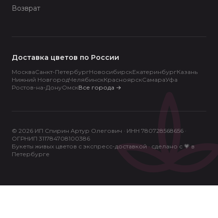
Возврат
Доставка цветов по России
Москва
Санкт-Петербург
Новосибирск
Екатеринбург
Казань
Нижний Новгород
Челябинск
Красноярск
Самара
Уфа
Ростов-на-Дону
Омск
Все города
→
© 2026 ИП Спирин Артур Олегович · ИНН 780728568656 ·
ОГРНИП 311784708100386
Букеты живых цветов с экспресс-доставкой · сделано с 💗 в
Петербурге