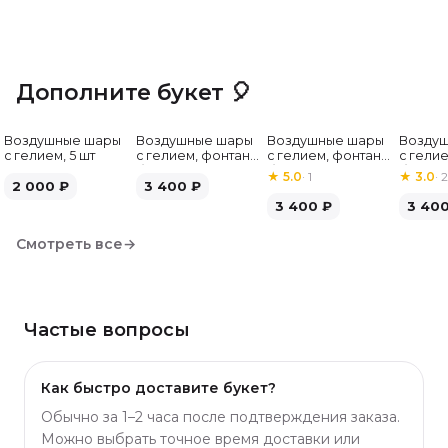
Дополните букет 🎈
Воздушные шары
Воздушные шары
Воздушные шары
Возду
с гелием, 5 шт
с гелием, фонтан,
с гелием, фонтан,
с гелие
бело-зелёные, 7
бело-розовые, 7
бело-
★
5.0
·
1
★
3.0
·
2
2 000
₽
шт
3 400
₽
шт
серебр
3 400
₽
3 40
Смотреть все
→
Частые вопросы
Как быстро доставите букет?
Обычно за 1–2 часа после подтверждения заказа.
Можно выбрать точное время доставки или