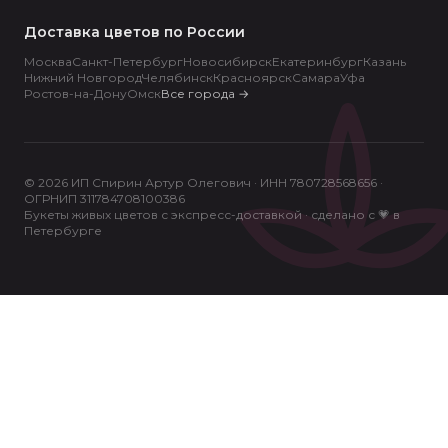
Доставка цветов по России
Москва
Санкт-Петербург
Новосибирск
Екатеринбург
Казань
Нижний Новгород
Челябинск
Красноярск
Самара
Уфа
Ростов-на-Дону
Омск
Все города
→
© 2026 ИП Спирин Артур Олегович · ИНН 780728568656 ·
ОГРНИП 311784708100386
Букеты живых цветов с экспресс-доставкой · сделано с 💗 в
Петербурге