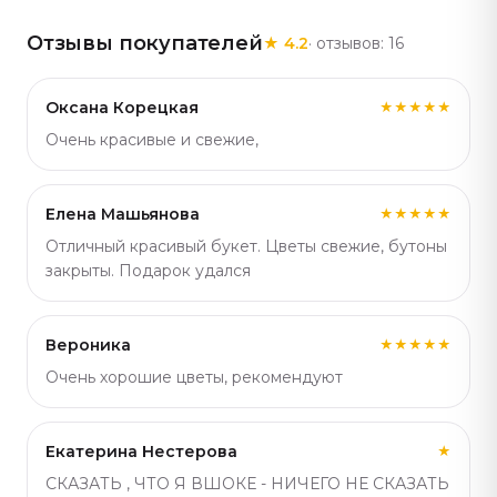
приятное дополнение к цветочному подарку. В
Отзывы покупателей
★
4.2
· отзывов:
16
каталоге есть варианты в разном размере и оттенке —
найдёте подходящий под идею подарка. Артикул:
1066.
Оксана Корецкая
★★★★★
Очень красивые и свежие,
Елена Машьянова
★★★★★
Отличный красивый букет. Цветы свежие, бутоны
закрыты. Подарок удался
Вероника
★★★★★
Очень хорошие цветы, рекомендуют
Екатерина Нестерова
★
СКАЗАТЬ , ЧТО Я ВШОКЕ - НИЧЕГО НЕ СКАЗАТЬ