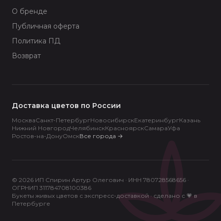
О бренде
Публичная оферта
Политика ПД
Возврат
Доставка цветов по России
Москва
Санкт-Петербург
Новосибирск
Екатеринбург
Казань
Нижний Новгород
Челябинск
Красноярск
Самара
Уфа
Ростов-на-Дону
Омск
Все города
→
© 2026 ИП Спирин Артур Олегович · ИНН 780728568656 ·
ОГРНИП 311784708100386
Букеты живых цветов с экспресс-доставкой · сделано с 💗 в
Петербурге