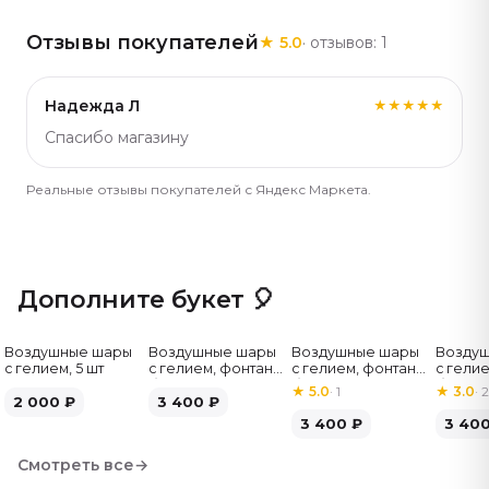
найдёте подходящий под идею подарка. Артикул:
Отзывы покупателей
★
5.0
· отзывов:
1
1779.
Надежда Л
★★★★★
Спасибо магазину
Реальные отзывы покупателей с Яндекс Маркета.
Дополните букет 🎈
Воздушные шары
Воздушные шары
Воздушные шары
Возду
с гелием, 5 шт
с гелием, фонтан,
с гелием, фонтан,
с гелие
бело-зелёные, 7
бело-розовые, 7
бело-
★
5.0
·
1
★
3.0
·
2
2 000
₽
шт
3 400
₽
шт
серебр
3 400
₽
3 40
Смотреть все
→