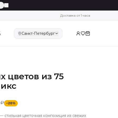
й
Доставка от 1 часа
5
Санкт-Петербург
х цветов из 75
микс
 ₽
−
20
%
 — стильная цветочная композиция из свежих