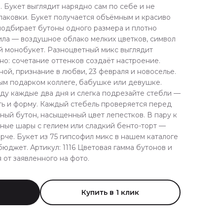
. Букет выглядит нарядно сам по себе и не
паковки. Букет получается объёмным и красиво
одбирает бутоны одного размера и плотно
фила — воздушное облако мелких цветков, символ
й монобукет. Разноцветный микс выглядит
о: сочетание оттенков создаёт настроение.
ой, признание в любви, 23 февраля и новоселье.
ым подарком коллеге, бабушке или девушке.
оду каждые два дня и слегка подрезайте стебли —
ть и форму. Каждый стебель проверяется перед
тный бутон, насыщенный цвет лепестков. В пару к
ные шары с гелием или сладкий бенто-торт —
рче. Букет из 75 гипсофил микс в нашем каталоге
юджет. Артикул: 1116 Цветовая гамма бутонов и
 от заявленного на фото.
Купить в 1 клик