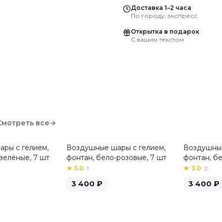
Доставка 1–2 часа
По городу, экспресс
Открытка в подарок
С вашим текстом
Смотреть все
→
ры с гелием,
Воздушные шары с гелием,
Воздушные
зелёные, 7 шт
фонтан, бело-розовые, 7 шт
фонтан, б
шт
★
5.0
·
1
★
3.0
·
2
3 400
₽
3 400
₽