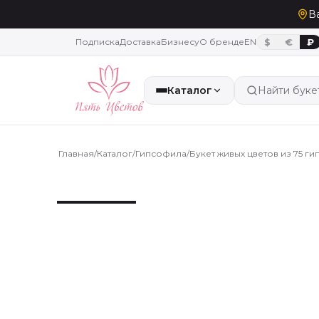
В
Подписка
Доставка
Бизнесу
О бренде
EN
$
€
₽
Каталог
Найти буке
Главная
/
Каталог
/
Гипсофила
/
Букет живых цветов из 75 г