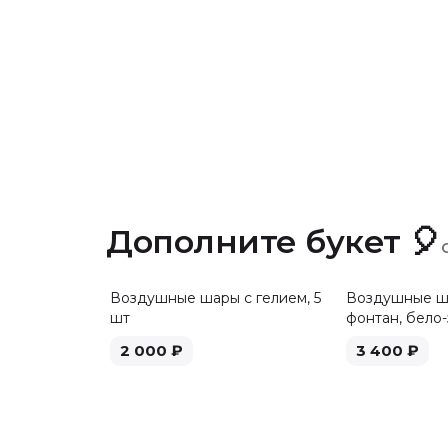
Дополните букет 🎈
Воздушные шары с гелием, 5
Воздушные ша
шт
фонтан, бело-
2 000
₽
3 400
₽