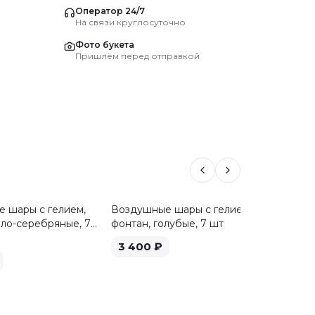
Оператор 24/7
На связи круглосуточно
Фото букета
Пришлём перед отправкой
 шары с гелием,
Воздушные шары с гелием,
Воздуш
ело-серебряные, 7
фонтан, голубые, 7 шт
фонтан,
3 400
₽
3 40