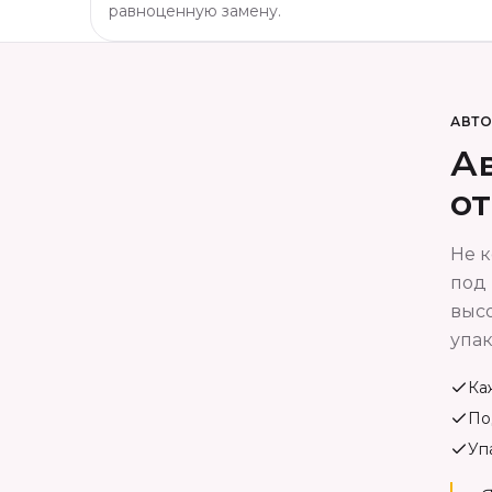
равноценную замену.
АВТ
Ав
о
Не к
под 
высо
упак
Ка
По
Уп