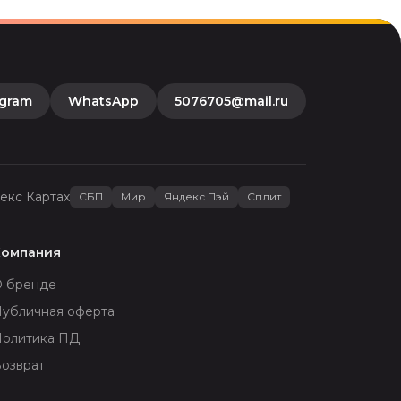
egram
WhatsApp
5076705@mail.ru
екс Картах
СБП
Мир
Яндекс Пэй
Сплит
Компания
О бренде
убличная оферта
Политика ПД
озврат