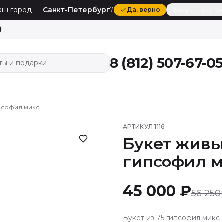
аш город —
Санкт-Петербург
?
Да
, верно
Выбрать друго
8 (812) 507-67-0
ты и подарки
ипсофил микс
АРТИКУЛ
1116
Букет живы
гипсофил 
45 000 ₽
56 250
Букет из 75 гипсофил микс