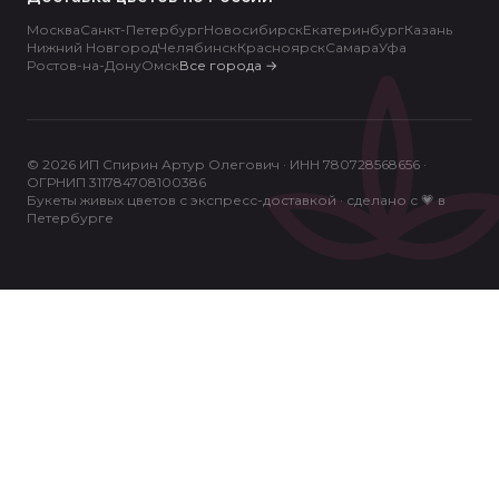
Москва
Санкт-Петербург
Новосибирск
Екатеринбург
Казань
Нижний Новгород
Челябинск
Красноярск
Самара
Уфа
Ростов-на-Дону
Омск
Все города
→
© 2026 ИП Спирин Артур Олегович · ИНН 780728568656 ·
ОГРНИП 311784708100386
Букеты живых цветов с экспресс-доставкой · сделано с 💗 в
Петербурге