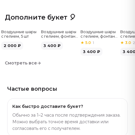
повод и бюджет. Артикул: 306 Цветовая гамма
бутонов и упаковки, может отличаться от заявленного
Дополните букет 🎈
на фото.
Воздушные шары
Воздушные шары
Воздушные шары
Возду
с гелием, 5 шт
с гелием, фонтан,
с гелием, фонтан,
с гелие
бело-зелёные, 7
бело-розовые, 7
бело-
★
5.0
·
1
★
3.0
·
2
2 000
₽
шт
3 400
₽
шт
серебр
3 400
₽
3 40
Смотреть все
→
Частые вопросы
Как быстро доставите букет?
Обычно за 1–2 часа после подтверждения заказа.
Можно выбрать точное время доставки или
согласовать его с получателем.