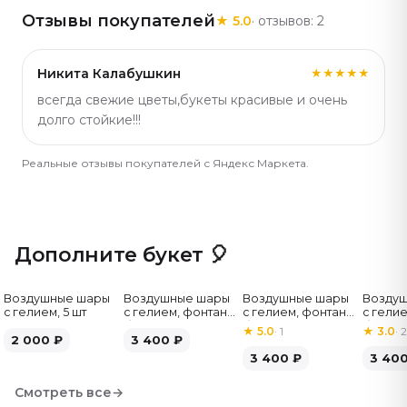
1260 Цветовая гамма бутонов и упаковки, может
Отзывы покупателей
★
5.0
· отзывов:
2
отличаться от заявленного на фото.
Никита Калабушкин
★★★★★
всегда свежие цветы,букеты красивые и очень
долго стойкие!!!
Реальные отзывы покупателей с Яндекс Маркета.
Дополните букет 🎈
Воздушные шары
Воздушные шары
Воздушные шары
Возду
с гелием, 5 шт
с гелием, фонтан,
с гелием, фонтан,
с гелие
бело-зелёные, 7
бело-розовые, 7
бело-
★
5.0
·
1
★
3.0
·
2
2 000
₽
шт
3 400
₽
шт
серебр
3 400
₽
3 40
Смотреть все
→