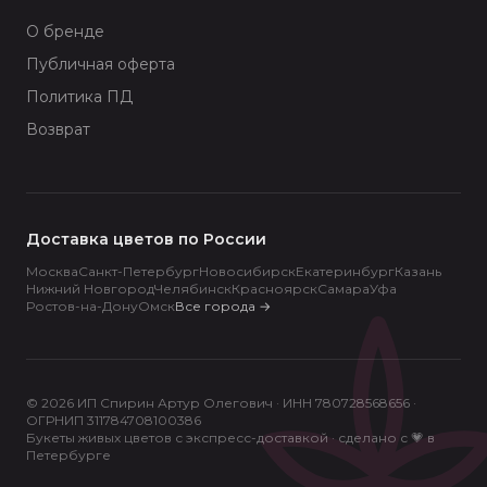
О бренде
Публичная оферта
Политика ПД
Возврат
Доставка цветов по России
Москва
Санкт-Петербург
Новосибирск
Екатеринбург
Казань
Нижний Новгород
Челябинск
Красноярск
Самара
Уфа
Ростов-на-Дону
Омск
Все города
→
© 2026 ИП Спирин Артур Олегович · ИНН 780728568656 ·
ОГРНИП 311784708100386
Букеты живых цветов с экспресс-доставкой · сделано с 💗 в
Петербурге