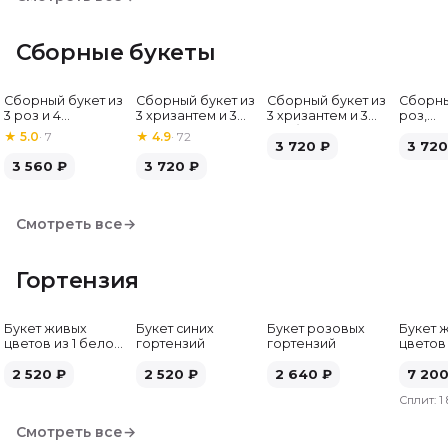
Сборные букеты
Сборный букет из
Сборный букет из
Сборный букет из
Сборны
Хит
3 роз и 4
3 хризантем и 3
3 хризантем и 3
роз,
альстромерий
альстромерий
гербер
альстр
★
5.0
·
7
★
4.9
·
72
3 720
₽
гербе
3 720
3 560
₽
3 720
₽
Смотреть все
→
Гортензия
Букет живых
Букет синих
Букет розовых
Букет 
цветов из 1 белой
гортензий
гортензий
цветов
гортензии
гортен
2 520
₽
2 520
₽
2 640
₽
7 20
Сплит:
1
Смотреть все
→