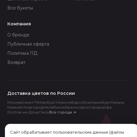
Все букеты
Компания
О бренде
Публичная оферта
Политика ПД
Возврат
Доставка цветов по России
Москва
Санкт-Петербург
Новосибирск
Екатеринбург
Казань
Нижний Новгород
Челябинск
Красноярск
Самара
Уфа
Ростов-на-Дону
Омск
Все города
→
Сайт обрабатывает пользовательские данные (файлы