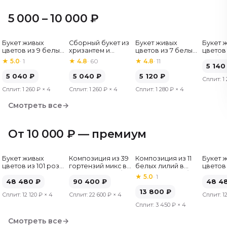
5 000 – 10 000 ₽
Букет живых
Сборный букет из
Букет живых
Букет 
Хит
цветов из 9 белых
хризантем и
цветов из 7 белых
цветов 
роз, Эквадор, 60
альстромерий
хризантем
гербер
★
5.0
·
1
★
4.8
·
60
★
4.8
·
11
см
5 140
5 040
₽
5 040
₽
5 120
₽
Сплит:
1
Сплит:
1 260 ₽
× 4
Сплит:
1 260 ₽
× 4
Сплит:
1 280 ₽
× 4
Смотреть все
→
От 10 000 ₽ — премиум
Букет живых
Композиция из 39
Композиция из 11
Букет 
цветов из 101 розы
гортензий микс в
белых лилий в
цветов 
микс, Эквадор, 50
шляпной коробке
шляпной коробке
микс, Э
★
5.0
·
1
см
48 480
₽
90 400
₽
см
48 4
13 800
₽
Сплит:
12 120 ₽
× 4
Сплит:
22 600 ₽
× 4
Сплит:
1
Сплит:
3 450 ₽
× 4
Смотреть все
→