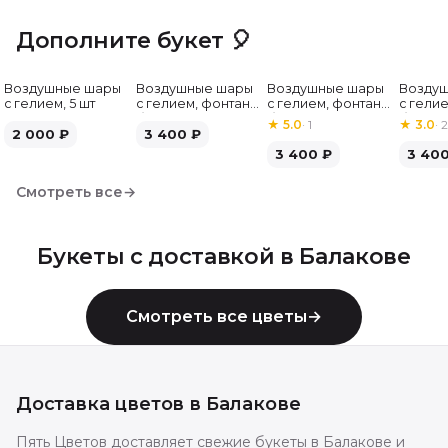
Дополните букет 🎈
Воздушные шары
Воздушные шары
Воздушные шары
Возду
с гелием, 5 шт
с гелием, фонтан,
с гелием, фонтан,
с гелие
бело-зелёные, 7
бело-розовые, 7
бело-
★
5.0
·
1
★
3.0
·
2
2 000
₽
шт
3 400
₽
шт
серебр
3 400
₽
3 40
Смотреть все
→
Букеты с доставкой в
Балакове
Смотреть все цветы
→
Доставка цветов в
Балакове
Пять Цветов доставляет свежие букеты в Балакове и