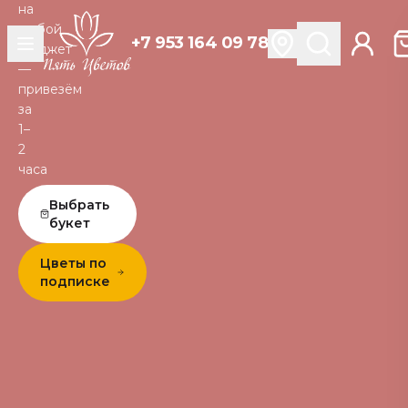
на
любой
+7 953 164 09 78
бюджет
—
привезём
за
1–
2
часа
Выбрать
букет
Цветы по
подписке