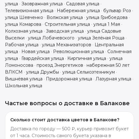
улица
·
Заовражная улица
·
Садовая улица
·
Телевизионная улица
·
Набережная улица
·
бульвар Роз
·
улица Шевченко
·
Волжская улица
·
улица Грибоедова
·
улица Комарова
·
Строительная улица
·
улица 1 Мая
·
Колхозная улица
·
Заводская улица
·
улица Садовые
Выселки
·
улица Лобачевского
·
улица Зелёная Роща
·
Рабочая улица
·
улица Механизаторов
·
Центральная
улица
·
Новая улица
·
Революционная улица
·
Солнечная
улица
·
Гвардейская улица
·
Кирпичная улица
·
улица
Ломоносова
·
проезд Энергетиков
·
набережная 50 лет
ВЛКСМ
·
улица Дружбы
·
улица Сельхозтехникум
·
Вишнёвая улица
·
Придорожная улица
·
Лазурная улица
·
Школьная улица
Частые вопросы о доставке в
Балакове
Сколько стоит доставка цветов в Балакове?
Доставка по городу — 500 ₽, курьер привозит букет
от 1 часа. Стоимость самого букета указана в