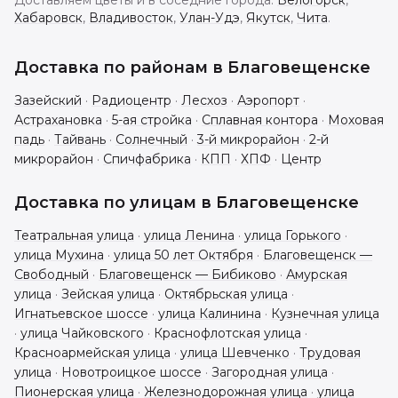
Доставляем цветы и в соседние города:
Белогорск
,
Хабаровск
,
Владивосток
,
Улан-Удэ
,
Якутск
,
Чита
.
Доставка по районам в
Благовещенске
Зазейский
·
Радиоцентр
·
Лесхоз
·
Аэропорт
·
Астрахановка
·
5-ая стройка
·
Сплавная контора
·
Моховая
падь
·
Тайвань
·
Солнечный
·
3-й микрорайон
·
2-й
микрорайон
·
Спичфабрика
·
КПП
·
ХПФ
·
Центр
Доставка по улицам в
Благовещенске
Театральная улица
·
улица Ленина
·
улица Горького
·
улица Мухина
·
улица 50 лет Октября
·
Благовещенск —
Свободный
·
Благовещенск — Бибиково
·
Амурская
улица
·
Зейская улица
·
Октябрьская улица
·
Игнатьевское шоссе
·
улица Калинина
·
Кузнечная улица
·
улица Чайковского
·
Краснофлотская улица
·
Красноармейская улица
·
улица Шевченко
·
Трудовая
улица
·
Новотроицкое шоссе
·
Загородная улица
·
Пионерская улица
·
Железнодорожная улица
·
улица