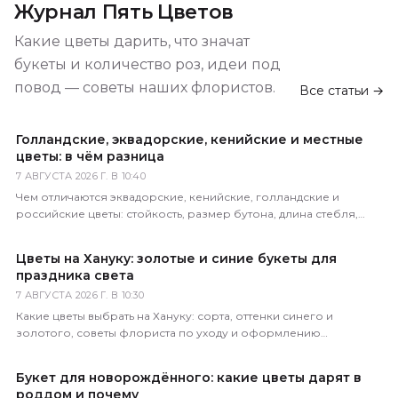
Журнал Пять Цветов
Какие цветы дарить, что значат
букеты и количество роз, идеи под
повод — советы наших флористов.
Все статьи →
Голландские, эквадорские, кенийские и местные
цветы: в чём разница
7 АВГУСТА 2026 Г. В 10:40
Чем отличаются эквадорские, кенийские, голландские и
российские цветы: стойкость, размер бутона, длина стебля,
цена. Как определить происхождение по виду.
Цветы на Хануку: золотые и синие букеты для
праздника света
7 АВГУСТА 2026 Г. В 10:30
Какие цветы выбрать на Хануку: сорта, оттенки синего и
золотого, советы флориста по уходу и оформлению
праздничного букета с доставкой по России.
Букет для новорождённого: какие цветы дарят в
роддом и почему