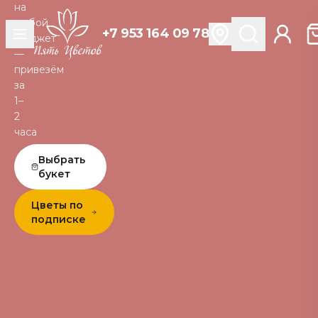
на
любой
+7 953 164 09 78
бюджет
—
привезём
за
1–
2
часа
Выбрать
букет
Цветы по
подписке