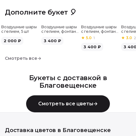
Дополните букет 🎈
Воздушные шары
Воздушные шары
Воздушные шары
Возду
с гелием, 5 шт
с гелием, фонтан,
с гелием, фонтан,
с гелие
бело-зелёные, 7
бело-розовые, 7
бело-
★
5.0
·
1
★
3.0
·
2
2 000
₽
шт
3 400
₽
шт
серебр
3 400
₽
3 40
Смотреть все
→
Букеты с доставкой в
Благовещенске
Смотреть все цветы
→
Доставка цветов в
Благовещенске