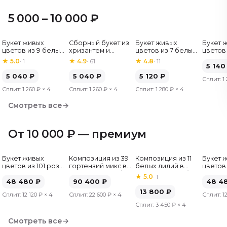
5 000 – 10 000 ₽
Букет живых
Сборный букет из
Букет живых
Букет 
Хит
цветов из 9 белых
хризантем и
цветов из 7 белых
цветов 
роз, Эквадор, 60
альстромерий
хризантем
гербер
★
5.0
·
1
★
4.9
·
61
★
4.8
·
11
см
5 140
5 040
₽
5 040
₽
5 120
₽
Сплит:
1
Сплит:
1 260 ₽
× 4
Сплит:
1 260 ₽
× 4
Сплит:
1 280 ₽
× 4
Смотреть все
→
От 10 000 ₽ — премиум
Букет живых
Композиция из 39
Композиция из 11
Букет 
цветов из 101 розы
гортензий микс в
белых лилий в
цветов 
микс, Эквадор, 50
шляпной коробке
шляпной коробке
микс, Э
★
5.0
·
1
см
48 480
₽
90 400
₽
см
48 4
13 800
₽
Сплит:
12 120 ₽
× 4
Сплит:
22 600 ₽
× 4
Сплит:
1
Сплит:
3 450 ₽
× 4
Смотреть все
→