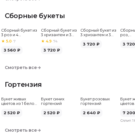
Сборные букеты
Сборный букет из
Сборный букет из
Сборный букет из
Сборны
Хит
3 роз и 4
3 хризантем и 3
3 хризантем и 3
роз,
альстромерий
альстромерий
гербер
альстр
★
5.0
·
7
★
4.9
·
74
3 720
₽
гербе
3 720
3 560
₽
3 720
₽
Смотреть все
→
Гортензия
Букет живых
Букет синих
Букет розовых
Букет 
цветов из 1 белой
гортензий
гортензий
цветов
гортензии
гортен
2 520
₽
2 520
₽
2 640
₽
7 20
Сплит:
1
Смотреть все
→