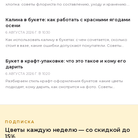
хлопка: советы флориста по составлению, уходу и хранению.
Доставка по всей России за 1–2 часа.
Калина в букете: как работать с красными ягодами
осени
6 АВГУСТА 2026 Г. В 10:30
Как использовать калину в букетах: с чем сочетается, сколько
стоит в вазе, какие ошибки допускают покупатели. Советы
практикующего флориста магазина 5 Цветов.
Букет в крафт-упаковке: что это такое и кому его
дарить
6 АВГУСТА 2026 Г. В 10:20
Разбираем стиль крафт-оформления букетов: какие цветы
подходят, кому дарить, как смотрится на фото. Советы
флориста магазина 5 Цветов.
ПОДПИСКА
Цветы каждую неделю — со скидкой до
15%