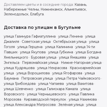
Доставляем цветы и в соседние города:
Казань
,
Набережные Челны
,
Нижнекамск
,
Альметьевск
,
Зеленодольск
,
Елабуга
.
Доставка по улицам в
Бугульме
улица Газинура Гафиатуллина
·
улица Ленина
·
улица
Джалиля
·
Советская улица
·
Октябрьская улица
·
улица
Гоголя
·
улица Герцена
·
улица Калинина
·
улица 14-ти
Павших
·
улица Якупова
·
улица Губкина
·
улица Богдана
Хмельницкого
·
Буровая улица
·
улица Ямашева
·
улица
Энгельса
·
Первомайская улица
·
Нижне-Нагорная улица
·
улица Кудряшова
·
улица Некрасова
·
Красноармейская
улица
·
улица Ворошилова
·
улица Ягофарова
·
улица
Баумана
·
Петровская улица
·
улица Петра Чайковского
·
улица Грибоедова
·
улица Чапаева
·
улица Вахитова
·
улица Шевченко
·
улица Галискара Камала
·
улица
Воровского
·
улица Чернышевского
·
улица Павлика
Морозова
·
Кирзаводской переулок
·
улица Нахимова
·
улица Александра Матросова
·
Зелёная улица
·
улица