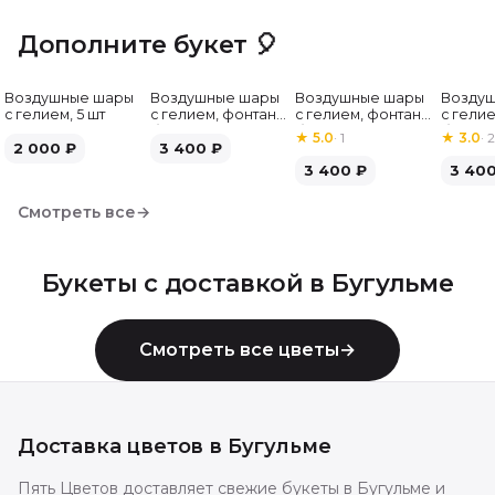
Дополните букет 🎈
Воздушные шары
Воздушные шары
Воздушные шары
Возду
с гелием, 5 шт
с гелием, фонтан,
с гелием, фонтан,
с гелие
бело-зелёные, 7
бело-розовые, 7
бело-
★
5.0
·
1
★
3.0
·
2
2 000
₽
шт
3 400
₽
шт
серебр
3 400
₽
3 40
Смотреть все
→
Букеты с доставкой в
Бугульме
Смотреть все цветы
→
Доставка цветов в
Бугульме
Пять Цветов доставляет свежие букеты в Бугульме и