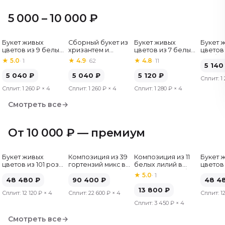
5 000 – 10 000 ₽
Букет живых
Сборный букет из
Букет живых
Букет 
Хит
цветов из 9 белых
хризантем и
цветов из 7 белых
цветов 
роз, Эквадор, 60
альстромерий
хризантем
гербер
★
5.0
·
1
★
4.9
·
62
★
4.8
·
11
см
5 140
5 040
₽
5 040
₽
5 120
₽
Сплит:
1
Сплит:
1 260 ₽
× 4
Сплит:
1 260 ₽
× 4
Сплит:
1 280 ₽
× 4
Смотреть все
→
От 10 000 ₽ — премиум
Букет живых
Композиция из 39
Композиция из 11
Букет 
цветов из 101 розы
гортензий микс в
белых лилий в
цветов 
микс, Эквадор, 50
шляпной коробке
шляпной коробке
микс, Э
★
5.0
·
1
см
48 480
₽
90 400
₽
см
48 4
13 800
₽
Сплит:
12 120 ₽
× 4
Сплит:
22 600 ₽
× 4
Сплит:
1
Сплит:
3 450 ₽
× 4
Смотреть все
→