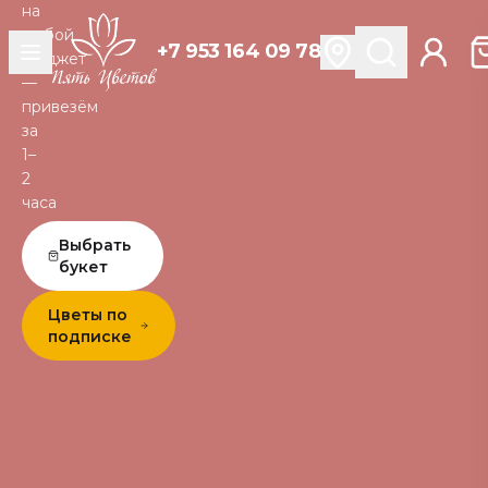
на
любой
+7 953 164 09 78
бюджет
—
привезём
за
1–
2
часа
Выбрать
букет
Цветы по
подписке