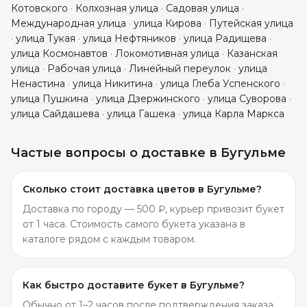
Котовского
·
Колхозная улица
·
Садовая улица
·
Международная улица
·
улица Кирова
·
Путейская улица
·
улица Тукая
·
улица Нефтяников
·
улица Радищева
·
улица Космонавтов
·
Локомотивная улица
·
Казанская
улица
·
Рабочая улица
·
Линейный переулок
·
улица
Ненастина
·
улица Никитина
·
улица Глеба Успенского
·
улица Пушкина
·
улица Дзержинского
·
улица Суворова
·
улица Сайдашева
·
улица Гашека
·
улица Карла Маркса
Частые вопросы о доставке в
Бугульме
Сколько стоит доставка цветов в Бугульме?
Доставка по городу — 500 ₽, курьер привозит букет
от 1 часа. Стоимость самого букета указана в
каталоге рядом с каждым товаром.
Как быстро доставите букет в Бугульме?
Обычно от 1–2 часов после подтверждения заказа.