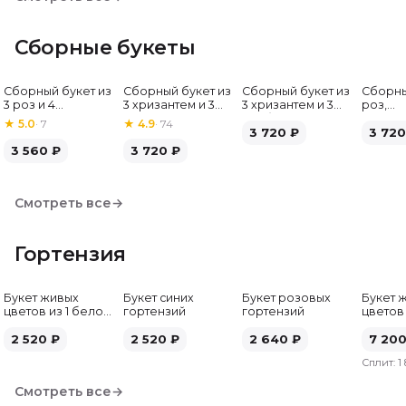
Сборные букеты
Сборный букет из
Сборный букет из
Сборный букет из
Сборны
Хит
3 роз и 4
3 хризантем и 3
3 хризантем и 3
роз,
альстромерий
альстромерий
гербер
альстр
★
5.0
·
7
★
4.9
·
74
3 720
₽
гербе
3 720
3 560
₽
3 720
₽
Смотреть все
→
Гортензия
Букет живых
Букет синих
Букет розовых
Букет 
цветов из 1 белой
гортензий
гортензий
цветов
гортензии
гортен
2 520
₽
2 520
₽
2 640
₽
7 20
Сплит:
1
Смотреть все
→