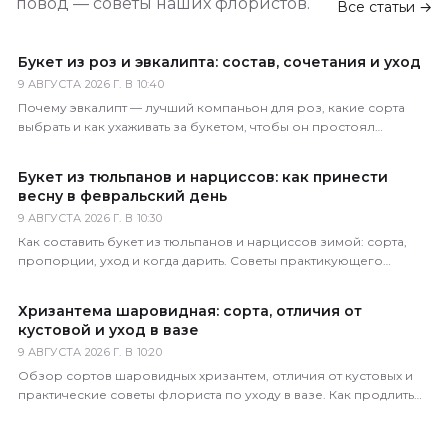
повод — советы наших флористов.
Все статьи →
Букет из роз и эвкалипта: состав, сочетания и уход
9 АВГУСТА 2026 Г. В 10:40
Почему эвкалипт — лучший компаньон для роз, какие сорта
выбрать и как ухаживать за букетом, чтобы он простоял
максимально долго. Советы флориста.
Букет из тюльпанов и нарциссов: как принести
весну в февральский день
9 АВГУСТА 2026 Г. В 10:30
Как составить букет из тюльпанов и нарциссов зимой: сорта,
пропорции, уход и когда дарить. Советы практикующего
флориста магазина 5 Цветов.
Хризантема шаровидная: сорта, отличия от
кустовой и уход в вазе
9 АВГУСТА 2026 Г. В 10:20
Обзор сортов шаровидных хризантем, отличия от кустовых и
практические советы флориста по уходу в вазе. Как продлить
жизнь букета до 3 недель.