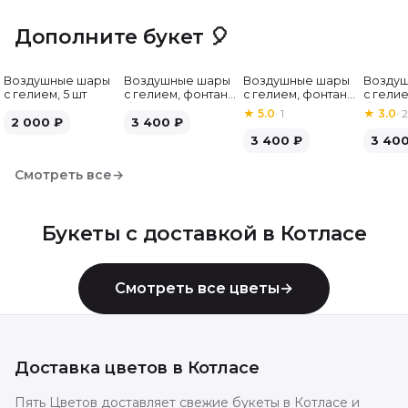
Дополните букет 🎈
Воздушные шары
Воздушные шары
Воздушные шары
Возду
с гелием, 5 шт
с гелием, фонтан,
с гелием, фонтан,
с гелие
бело-зелёные, 7
бело-розовые, 7
бело-
★
5.0
·
1
★
3.0
·
2
2 000
₽
шт
3 400
₽
шт
серебр
3 400
₽
3 40
Смотреть все
→
Букеты с доставкой в
Котласе
Смотреть все цветы
→
Доставка цветов в
Котласе
Пять Цветов доставляет свежие букеты в Котласе и