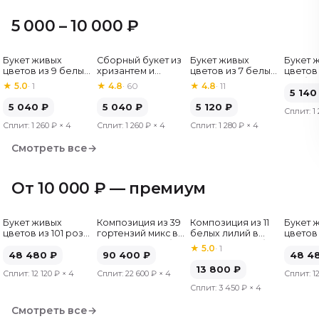
5 000 – 10 000 ₽
Букет живых
Сборный букет из
Букет живых
Букет 
Хит
цветов из 9 белых
хризантем и
цветов из 7 белых
цветов 
роз, Эквадор, 60
альстромерий
хризантем
гербер
★
5.0
·
1
★
4.8
·
60
★
4.8
·
11
см
5 140
5 040
₽
5 040
₽
5 120
₽
Сплит:
1
Сплит:
1 260 ₽
× 4
Сплит:
1 260 ₽
× 4
Сплит:
1 280 ₽
× 4
Смотреть все
→
От 10 000 ₽ — премиум
Букет живых
Композиция из 39
Композиция из 11
Букет 
цветов из 101 розы
гортензий микс в
белых лилий в
цветов 
микс, Эквадор, 50
шляпной коробке
шляпной коробке
микс, Э
★
5.0
·
1
см
48 480
₽
90 400
₽
см
48 4
13 800
₽
Сплит:
12 120 ₽
× 4
Сплит:
22 600 ₽
× 4
Сплит:
1
Сплит:
3 450 ₽
× 4
Смотреть все
→