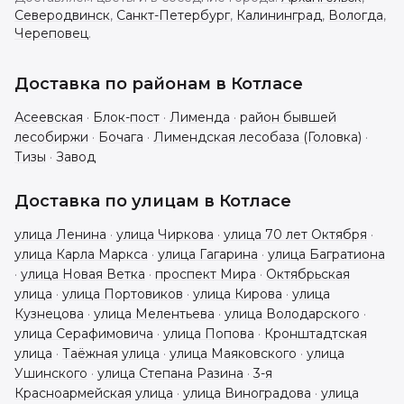
Северодвинск
,
Санкт-Петербург
,
Калининград
,
Вологда
,
Череповец
.
Доставка по районам в
Котласе
Асеевская
·
Блок-пост
·
Лименда
·
район бывшей
лесобиржи
·
Бочага
·
Лимендская лесобаза (Головка)
·
Тизы
·
Завод
Доставка по улицам в
Котласе
улица Ленина
·
улица Чиркова
·
улица 70 лет Октября
·
улица Карла Маркса
·
улица Гагарина
·
улица Багратиона
·
улица Новая Ветка
·
проспект Мира
·
Октябрьская
улица
·
улица Портовиков
·
улица Кирова
·
улица
Кузнецова
·
улица Мелентьева
·
улица Володарского
·
улица Серафимовича
·
улица Попова
·
Кронштадтская
улица
·
Таёжная улица
·
улица Маяковского
·
улица
Ушинского
·
улица Степана Разина
·
3-я
Красноармейская улица
·
улица Виноградова
·
улица