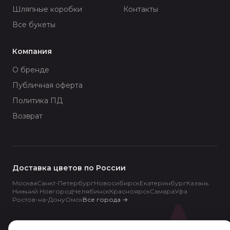
Шляпные коробки
Контакты
Все букеты
Компания
О бренде
Публичная оферта
Политика ПД
Возврат
Доставка цветов по России
Москва
Санкт-Петербург
Новосибирск
Екатеринбург
Казань
Нижний Новгород
Челябинск
Красноярск
Самара
Уфа
Ростов-на-Дону
Омск
Все города
→