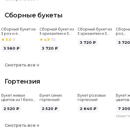
Сборные букеты
Сборный букет из
Сборный букет из
Сборный букет из
Сборны
Хит
3 роз и 4
3 хризантем и 3
3 хризантем и 3
роз,
альстромерий
альстромерий
гербер
альстр
★
5.0
·
7
★
4.9
·
72
3 720
₽
гербе
3 720
3 560
₽
3 720
₽
Смотреть все
→
Гортензия
Букет живых
Букет синих
Букет розовых
Букет 
цветов из 1 белой
гортензий
гортензий
цветов
гортензии
гортен
2 520
₽
2 520
₽
2 640
₽
7 20
Сплит:
1
Смотреть все
→