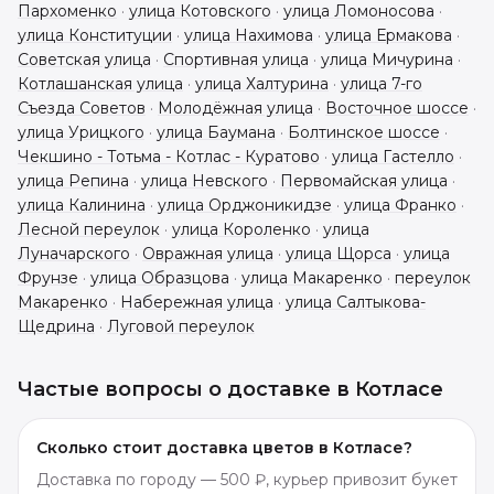
Пархоменко
·
улица Котовского
·
улица Ломоносова
·
улица Конституции
·
улица Нахимова
·
улица Ермакова
·
Советская улица
·
Спортивная улица
·
улица Мичурина
·
Котлашанская улица
·
улица Халтурина
·
улица 7-го
Съезда Советов
·
Молодёжная улица
·
Восточное шоссе
·
улица Урицкого
·
улица Баумана
·
Болтинское шоссе
·
Чекшино - Тотьма - Котлас - Куратово
·
улица Гастелло
·
улица Репина
·
улица Невского
·
Первомайская улица
·
улица Калинина
·
улица Орджоникидзе
·
улица Франко
·
Лесной переулок
·
улица Короленко
·
улица
Луначарского
·
Овражная улица
·
улица Щорса
·
улица
Фрунзе
·
улица Образцова
·
улица Макаренко
·
переулок
Макаренко
·
Набережная улица
·
улица Салтыкова-
Щедрина
·
Луговой переулок
Частые вопросы о доставке в
Котласе
Сколько стоит доставка цветов в Котласе?
Доставка по городу — 500 ₽, курьер привозит букет