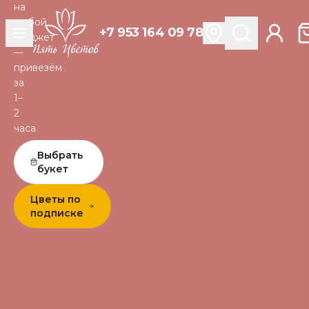
на
любой
+7 953 164 09 78
бюджет
—
привезём
за
1–
2
часа
Выбрать
букет
Цветы по
подписке