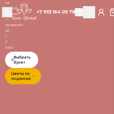
на
любой
+7 953 164 09 78
бюджет
—
привезём
за
1–
2
часа
Выбрать
букет
Цветы по
подписке