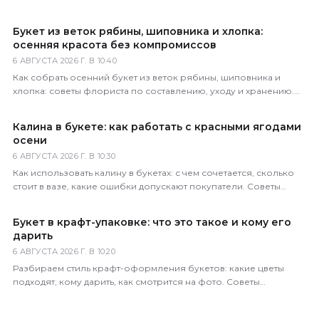
Букет из веток рябины, шиповника и хлопка:
осенняя красота без компромиссов
6 АВГУСТА 2026 Г. В 10:40
Как собрать осенний букет из веток рябины, шиповника и
хлопка: советы флориста по составлению, уходу и хранению.
Доставка по всей России за 1–2 часа.
Калина в букете: как работать с красными ягодами
осени
6 АВГУСТА 2026 Г. В 10:30
Как использовать калину в букетах: с чем сочетается, сколько
стоит в вазе, какие ошибки допускают покупатели. Советы
практикующего флориста магазина 5 Цветов.
Букет в крафт-упаковке: что это такое и кому его
дарить
6 АВГУСТА 2026 Г. В 10:20
Разбираем стиль крафт-оформления букетов: какие цветы
подходят, кому дарить, как смотрится на фото. Советы
флориста магазина 5 Цветов.