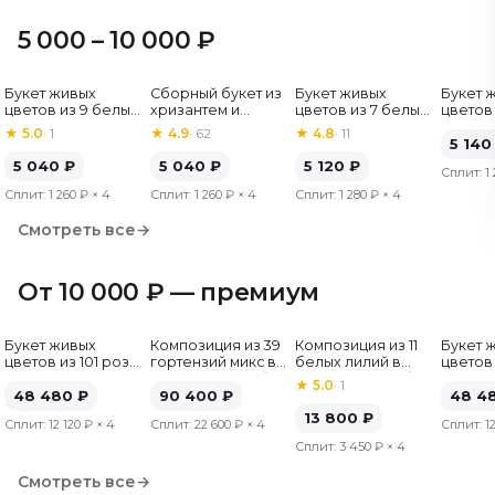
5 000 – 10 000 ₽
Букет живых
Сборный букет из
Букет живых
Букет 
Хит
цветов из 9 белых
хризантем и
цветов из 7 белых
цветов 
роз, Эквадор, 60
альстромерий
хризантем
гербер
★
5.0
·
1
★
4.9
·
62
★
4.8
·
11
см
5 140
5 040
₽
5 040
₽
5 120
₽
Сплит:
1
Сплит:
1 260 ₽
× 4
Сплит:
1 260 ₽
× 4
Сплит:
1 280 ₽
× 4
Смотреть все
→
От 10 000 ₽ — премиум
Букет живых
Композиция из 39
Композиция из 11
Букет 
цветов из 101 розы
гортензий микс в
белых лилий в
цветов 
микс, Эквадор, 50
шляпной коробке
шляпной коробке
микс, Э
★
5.0
·
1
см
48 480
₽
90 400
₽
см
48 4
13 800
₽
Сплит:
12 120 ₽
× 4
Сплит:
22 600 ₽
× 4
Сплит:
1
Сплит:
3 450 ₽
× 4
Смотреть все
→