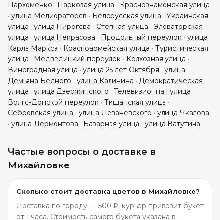
Пархоменко
·
Парковая улица
·
Краснознаменская улица
·
улица Мелиораторов
·
Белорусская улица
·
Украинская
улица
·
улица Пирогова
·
Степная улица
·
Элеваторская
улица
·
улица Некрасова
·
Продольный переулок
·
улица
Карла Маркса
·
Красноармейская улица
·
Туристическая
улица
·
Медведицкий переулок
·
Колхозная улица
·
Виноградная улица
·
улица 25 лет Октября
·
улица
Демьяна Бедного
·
улица Калинина
·
Демократическая
улица
·
улица Дзержинского
·
Телевизионная улица
·
Волго-Донской переулок
·
Тишанская улица
·
Себровская улица
·
улица Леваневского
·
улица Чкалова
·
улица Лермонтова
·
Базарная улица
·
улица Ватутина
Частые вопросы о доставке в
Михайловке
Сколько стоит доставка цветов в Михайловке?
Доставка по городу — 500 ₽, курьер привозит букет
от 1 часа. Стоимость самого букета указана в