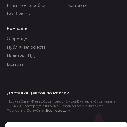
Шляпные коробки
Контакты
Все букеты
Компания
О бренде
Публичная оферта
Политика ПД
Возврат
Доставка цветов по России
Москва
Санкт-Петербург
Новосибирск
Екатеринбург
Казань
Нижний Новгород
Челябинск
Красноярск
Самара
Уфа
Ростов-на-Дону
Омск
Все города
→