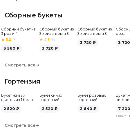
Сборные букеты
Сборный букет из
Сборный букет из
Сборный букет из
Сборны
Хит
3 роз и 4
3 хризантем и 3
3 хризантем и 3
роз,
альстромерий
альстромерий
гербер
альстр
★
5.0
·
7
★
4.9
·
74
3 720
₽
гербе
3 720
3 560
₽
3 720
₽
Смотреть все
→
Гортензия
Букет живых
Букет синих
Букет розовых
Букет 
цветов из 1 белой
гортензий
гортензий
цветов
гортензии
гортен
2 520
₽
2 520
₽
2 640
₽
7 20
Сплит:
1
Смотреть все
→