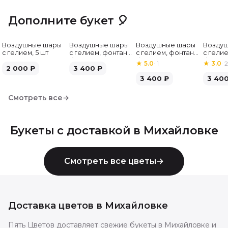
Дополните букет 🎈
Воздушные шары
Воздушные шары
Воздушные шары
Возду
с гелием, 5 шт
с гелием, фонтан,
с гелием, фонтан,
с гелие
бело-зелёные, 7
бело-розовые, 7
бело-
★
5.0
·
1
★
3.0
·
2
2 000
₽
шт
3 400
₽
шт
серебр
3 400
₽
3 40
Смотреть все
→
Букеты с доставкой в
Михайловке
Смотреть все цветы
→
Доставка цветов в
Михайловке
Пять Цветов доставляет свежие букеты в Михайловке и