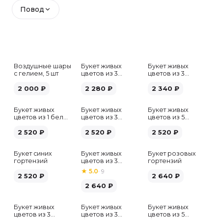
Повод
Воздушные шары
Букет живых
Букет живых
с гелием, 5 шт
цветов из 3
цветов из 3
белых гипсофил
розовых пионов
2 000
₽
2 280
₽
2 340
₽
Букет живых
Букет живых
Букет живых
цветов из 1 белой
цветов из 3
цветов из 5
гортензии
хризантем
альстромерий
2 520
₽
2 520
₽
микс
2 520
₽
Букет синих
Букет живых
Букет розовых
гортензий
цветов из 3
гортензий
розовых пионов
★
5.0
·
9
2 520
₽
2 640
₽
2 640
₽
Букет живых
Букет живых
Букет живых
Хит
цветов из 3
цветов из 3
цветов из 5