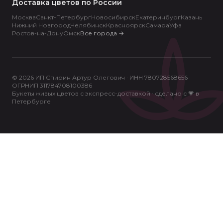
Доставка цветов по России
Москва
Санкт-Петербург
Новосибирск
Екатеринбург
Казань
Нижний Новгород
Челябинск
Красноярск
Самара
Уфа
Ростов-на-Дону
Омск
Все города
→
© 2026 ИП Спирин Артур Олегович · ИНН 780728568656 ·
ОГРНИП 311784708100386
Букеты живых цветов с экспресс-доставкой · сделано с 💗 в
Петербурге