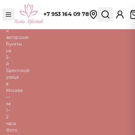
Свежие
розы,
+7 953 164 09 78
пионы,
тюльпаны
и
авторские
букеты
на
2-
й
Брестской
улице
в
Москве
—
за
1–
2
часа.
Фото