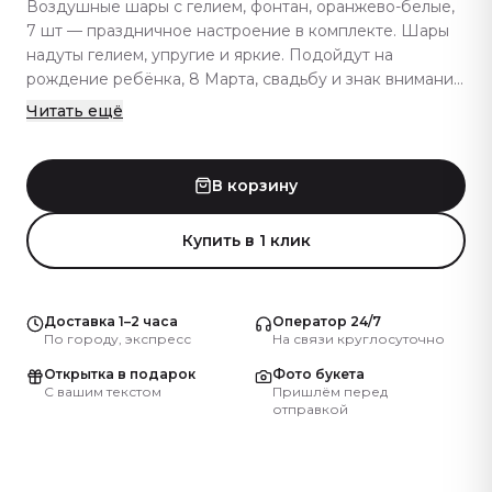
Воздушные шары с гелием, фонтан, оранжево-белые,
7 шт — праздничное настроение в комплекте. Шары
надуты гелием, упругие и яркие. Подойдут на
рождение ребёнка, 8 Марта, свадьбу и знак внимания
— яркий подарок девушке, подруге и не только.
Читать ещё
Шары отбираются по форме и насыщенности цвета —
без вздутий и сколов, ровная окраска и упругая
поверхность. В пару к шарам берут букет живых
В корзину
цветов или мини-торт — подарок выходит ярким и
насыщенным. Похожие гелиевые композиции есть в
Купить в 1 клик
нашем каталоге — на любой повод и размер. Артикул:
3012.
Доставка 1–2 часа
Оператор 24/7
По городу, экспресс
На связи круглосуточно
Открытка в подарок
Фото букета
С вашим текстом
Пришлём перед
отправкой