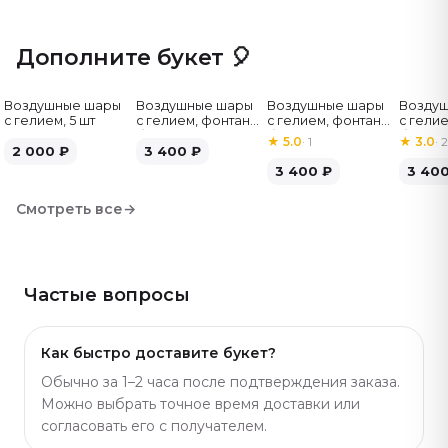
Дополните букет 🎈
Воздушные шары
Воздушные шары
Воздушные шары
Возду
с гелием, 5 шт
с гелием, фонтан,
с гелием, фонтан,
с гелие
бело-зелёные, 7
бело-розовые, 7
бело-
★
5.0
·
1
★
3.0
·
2
2 000
₽
шт
3 400
₽
шт
серебр
3 400
₽
3 40
Смотреть все
→
Частые вопросы
Как быстро доставите букет?
Обычно за 1–2 часа после подтверждения заказа.
Можно выбрать точное время доставки или
согласовать его с получателем.