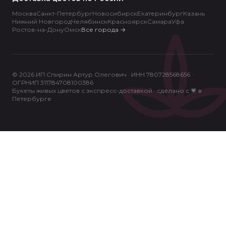
Москва
Санкт-Петербург
Новосибирск
Екатеринбург
Казань
Нижний Новгород
Челябинск
Красноярск
Самара
Уфа
Ростов-на-Дону
Омск
Все города
→
© 2026 ИП Спирин Артур Олегович · ИНН 780728568656 ·
ОГРНИП 311784708100386
Букеты живых цветов с экспресс-доставкой · сделано с 💗 в
Петербурге