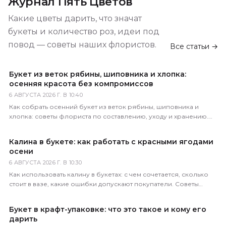
Журнал Пять Цветов
Какие цветы дарить, что значат
букеты и количество роз, идеи под
повод — советы наших флористов.
Все статьи →
Букет из веток рябины, шиповника и хлопка:
осенняя красота без компромиссов
6 АВГУСТА 2026 Г. В 10:40
Как собрать осенний букет из веток рябины, шиповника и
хлопка: советы флориста по составлению, уходу и хранению.
Доставка по всей России за 1–2 часа.
Калина в букете: как работать с красными ягодами
осени
6 АВГУСТА 2026 Г. В 10:30
Как использовать калину в букетах: с чем сочетается, сколько
стоит в вазе, какие ошибки допускают покупатели. Советы
практикующего флориста магазина 5 Цветов.
Букет в крафт-упаковке: что это такое и кому его
дарить