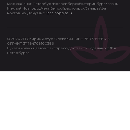
Москва
Санкт-Петербург
Новосибирск
Екатеринбург
Казань
Нижний Новгород
Челябинск
Красноярск
Самара
Уфа
Ростов-на-Дону
Омск
Все города
→
© 2026 ИП Спирин Артур Олегович · ИНН 780728568656 ·
ОГРНИП 311784708100386
Букеты живых цветов с экспресс-доставкой · сделано с 💗 в
Петербурге