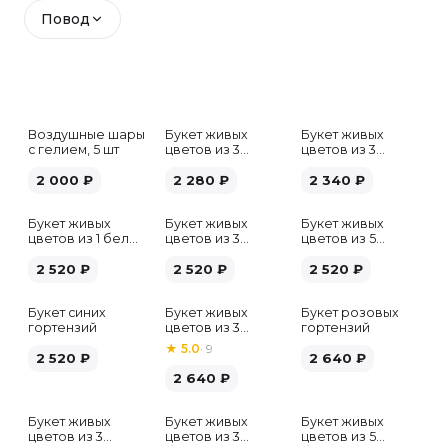
Повод
Воздушные шары
Букет живых
Букет живых
с гелием, 5 шт
цветов из 3
цветов из 3
белых гипсофил
розовых пионов
2 000
₽
2 280
₽
2 340
₽
Букет живых
Букет живых
Букет живых
цветов из 1 белой
цветов из 3
цветов из 5
гортензии
хризантем
альстромерий
2 520
₽
2 520
₽
микс
2 520
₽
Букет синих
Букет живых
Букет розовых
гортензий
цветов из 3
гортензий
розовых пионов
★
5.0
·
9
2 520
₽
2 640
₽
2 640
₽
Букет живых
Букет живых
Букет живых
Хит
цветов из 3
цветов из 3
цветов из 5