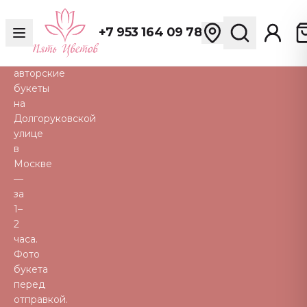
розы,
пионы,
+7 953 164 09 78
тюльпаны
и
авторские
букеты
на
Долгоруковской
улице
в
Москве
—
за
1–
2
часа.
Фото
букета
перед
отправкой.