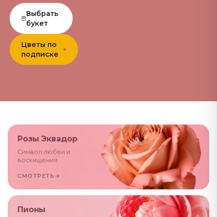
Выбрать
букет
Цветы по
подписке
Розы Эквадор
Символ любви и
восхищения
СМОТРЕТЬ
→
Пионы