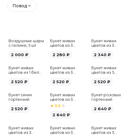
Повод
Воздушные шары
Букет живых
Букет живых
с гелием, 5 шт
цветов из 3
цветов из 3
белых гипсофил
розовых пионов
2 000
₽
2 280
₽
2 340
₽
Букет живых
Букет живых
Букет живых
цветов из 1 белой
цветов из 3
цветов из 5
гортензии
хризантем
альстромерий
2 520
₽
2 520
₽
микс
2 520
₽
Букет синих
Букет живых
Букет розовых
гортензий
цветов из 3
гортензий
розовых пионов
★
5.0
·
9
2 520
₽
2 640
₽
2 640
₽
Букет живых
Букет живых
Букет живых
Хит
цветов из 3
цветов из 3
цветов из 5