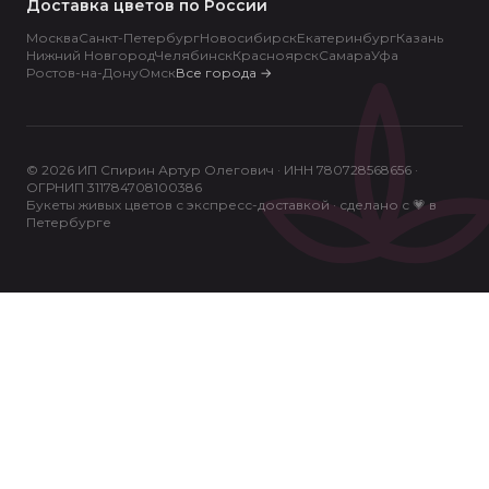
Доставка цветов по России
Москва
Санкт-Петербург
Новосибирск
Екатеринбург
Казань
Нижний Новгород
Челябинск
Красноярск
Самара
Уфа
Ростов-на-Дону
Омск
Все города
→
© 2026 ИП Спирин Артур Олегович · ИНН 780728568656 ·
ОГРНИП 311784708100386
Букеты живых цветов с экспресс-доставкой · сделано с 💗 в
Петербурге