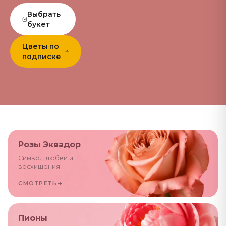
Выбрать
букет
Цветы по
подписке
Розы Эквадор
Символ любви и
восхищения
СМОТРЕТЬ
→
Пионы