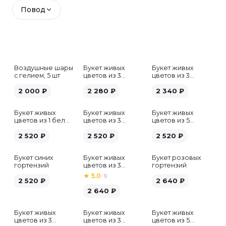
Повод
Воздушные шары
Букет живых
Букет живых
с гелием, 5 шт
цветов из 3
цветов из 3
белых гипсофил
розовых пионов
2 000
₽
2 280
₽
2 340
₽
Букет живых
Букет живых
Букет живых
цветов из 1 белой
цветов из 3
цветов из 5
гортензии
хризантем
альстромерий
2 520
₽
2 520
₽
микс
2 520
₽
Букет синих
Букет живых
Букет розовых
гортензий
цветов из 3
гортензий
розовых пионов
★
5.0
·
9
2 520
₽
2 640
₽
2 640
₽
Букет живых
Букет живых
Букет живых
Хит
цветов из 3
цветов из 3
цветов из 5