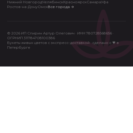
Нижний Новгород
Челябинск
Красноярск
Самара
Уфа
Ростов-на-Дону
Омск
Все города
→
© 2026 ИП Спирин Артур Олегович · ИНН 780728568656 ·
ОГРНИП 311784708100386
Букеты живых цветов с экспресс-доставкой · сделано с 💗 в
Петербурге