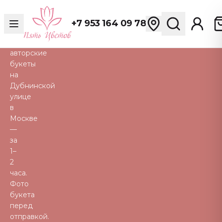
розы,
пионы,
+7 953 164 09 78
тюльпаны
и
авторские
букеты
на
Дубнинской
улице
в
Москве
—
за
1–
2
часа.
Фото
букета
перед
отправкой.