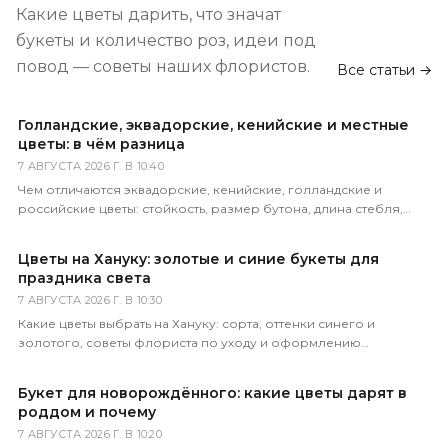
Какие цветы дарить, что значат
букеты и количество роз, идеи под
повод — советы наших флористов.
Все статьи →
Голландские, эквадорские, кенийские и местные
цветы: в чём разница
7 АВГУСТА 2026 Г. В 10:40
Чем отличаются эквадорские, кенийские, голландские и
российские цветы: стойкость, размер бутона, длина стебля,
цена. Как определить происхождение по виду.
Цветы на Хануку: золотые и синие букеты для
праздника света
7 АВГУСТА 2026 Г. В 10:30
Какие цветы выбрать на Хануку: сорта, оттенки синего и
золотого, советы флориста по уходу и оформлению
праздничного букета с доставкой по России.
Букет для новорождённого: какие цветы дарят в
роддом и почему
7 АВГУСТА 2026 Г. В 10:20