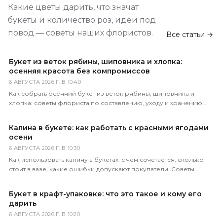
Какие цветы дарить, что значат
букеты и количество роз, идеи под
повод — советы наших флористов.
Все статьи →
Букет из веток рябины, шиповника и хлопка:
осенняя красота без компромиссов
6 АВГУСТА 2026 Г. В 10:40
Как собрать осенний букет из веток рябины, шиповника и
хлопка: советы флориста по составлению, уходу и хранению.
Доставка по всей России за 1–2 часа.
Калина в букете: как работать с красными ягодами
осени
6 АВГУСТА 2026 Г. В 10:30
Как использовать калину в букетах: с чем сочетается, сколько
стоит в вазе, какие ошибки допускают покупатели. Советы
практикующего флориста магазина 5 Цветов.
Букет в крафт-упаковке: что это такое и кому его
дарить
6 АВГУСТА 2026 Г. В 10:20