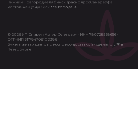
Нижний Новгород
Челябинск
Красноярск
Самара
Уфа
Ростов-на-Дону
Омск
Все города
→
© 2026 ИП Спирин Артур Олегович · ИНН 780728568656 ·
ОГРНИП 311784708100386
Букеты живых цветов с экспресс-доставкой · сделано с 💗 в
Петербурге