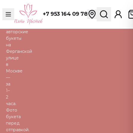
розы,
пионы,
+7 953 164 09 78
тюльпаны
и
авторские
букеты
на
Ферганской
улице
в
Москве
—
за
1–
2
часа.
Фото
букета
перед
отправкой.