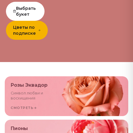
Выбрать
букет
Цветы по
подписке
Розы Эквадор
Символ любви и
восхищения
СМОТРЕТЬ
→
Пионы