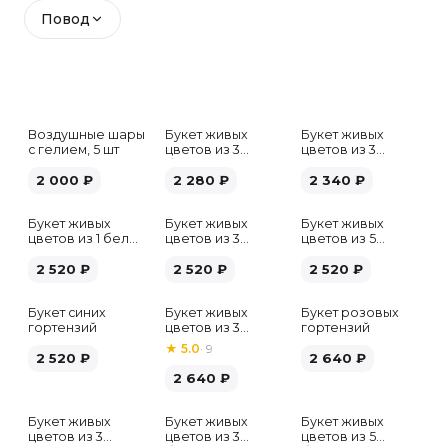
Повод
Воздушные шары
Букет живых
Букет живых
с гелием, 5 шт
цветов из 3
цветов из 3
белых гипсофил
розовых пионов
2 000
₽
2 280
₽
2 340
₽
Букет живых
Букет живых
Букет живых
цветов из 1 белой
цветов из 3
цветов из 5
гортензии
хризантем
альстромерий
2 520
₽
2 520
₽
микс
2 520
₽
Букет синих
Букет живых
Букет розовых
гортензий
цветов из 3
гортензий
розовых пионов
★
5.0
·
9
2 520
₽
2 640
₽
2 640
₽
Букет живых
Букет живых
Букет живых
Хит
цветов из 3
цветов из 3
цветов из 5