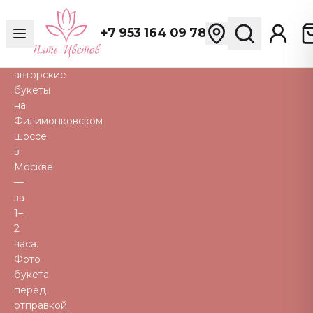
розы,
пионы,
+7 953 164 09 78
тюльпаны
и
авторские
букеты
на
Филимонковском
шоссе
в
Москве
—
за
1–
2
часа.
Фото
букета
перед
отправкой.