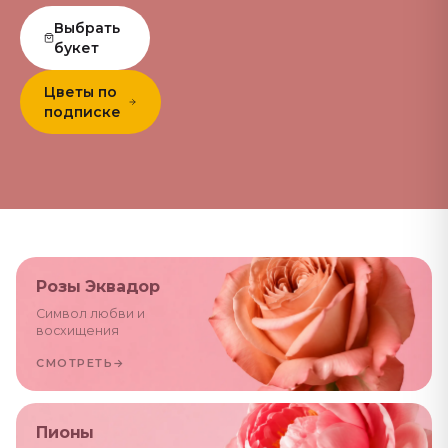
Выбрать
букет
Цветы по
подписке
Розы Эквадор
Символ любви и
восхищения
СМОТРЕТЬ
→
Пионы