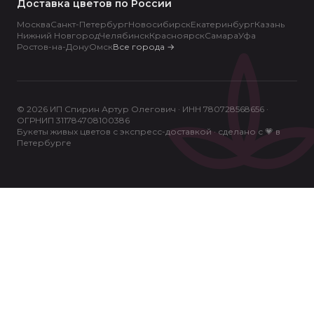
Доставка цветов по России
Москва
Санкт-Петербург
Новосибирск
Екатеринбург
Казань
Нижний Новгород
Челябинск
Красноярск
Самара
Уфа
Ростов-на-Дону
Омск
Все города
→
© 2026 ИП Спирин Артур Олегович · ИНН 780728568656 ·
ОГРНИП 311784708100386
Букеты живых цветов с экспресс-доставкой · сделано с 💗 в
Петербурге