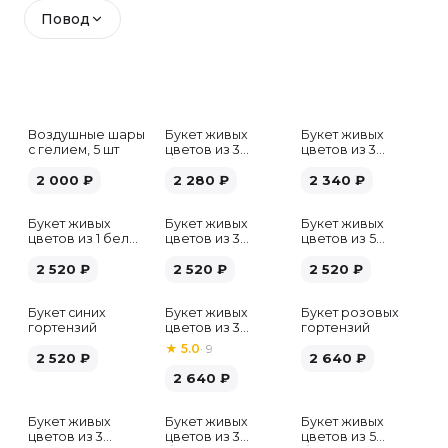
Повод
Воздушные шары
Букет живых
Букет живых
с гелием, 5 шт
цветов из 3
цветов из 3
белых гипсофил
розовых пионов
2 000
₽
2 280
₽
2 340
₽
Букет живых
Букет живых
Букет живых
цветов из 1 белой
цветов из 3
цветов из 5
гортензии
хризантем
альстромерий
2 520
₽
2 520
₽
микс
2 520
₽
Букет синих
Букет живых
Букет розовых
гортензий
цветов из 3
гортензий
розовых пионов
★
5.0
·
9
2 520
₽
2 640
₽
2 640
₽
Букет живых
Букет живых
Букет живых
Хит
цветов из 3
цветов из 3
цветов из 5