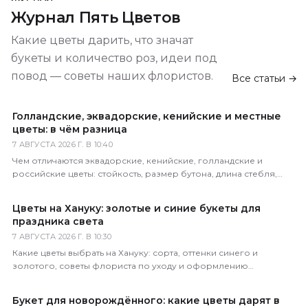
Журнал Пять Цветов
Какие цветы дарить, что значат
букеты и количество роз, идеи под
повод — советы наших флористов.
Все статьи →
Голландские, эквадорские, кенийские и местные
цветы: в чём разница
7 АВГУСТА 2026 Г. В 10:40
Чем отличаются эквадорские, кенийские, голландские и
российские цветы: стойкость, размер бутона, длина стебля,
цена. Как определить происхождение по виду.
Цветы на Хануку: золотые и синие букеты для
праздника света
7 АВГУСТА 2026 Г. В 10:30
Какие цветы выбрать на Хануку: сорта, оттенки синего и
золотого, советы флориста по уходу и оформлению
праздничного букета с доставкой по России.
Букет для новорождённого: какие цветы дарят в