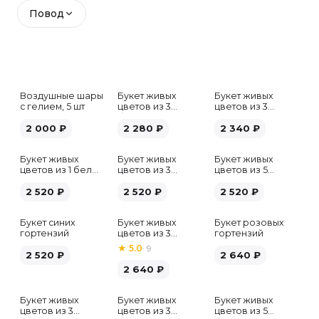
Повод
Воздушные шары
Букет живых
Букет живых
с гелием, 5 шт
цветов из 3
цветов из 3
белых гипсофил
розовых пионов
2 000
₽
2 280
₽
2 340
₽
Букет живых
Букет живых
Букет живых
цветов из 1 белой
цветов из 3
цветов из 5
гортензии
хризантем
альстромерий
2 520
₽
2 520
₽
микс
2 520
₽
Букет синих
Букет живых
Букет розовых
гортензий
цветов из 3
гортензий
розовых пионов
★
5.0
·
9
2 520
₽
2 640
₽
2 640
₽
Букет живых
Букет живых
Букет живых
Хит
цветов из 3
цветов из 3
цветов из 5