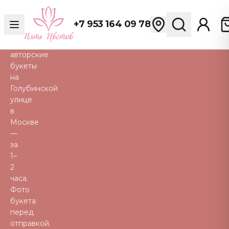
розы,
пионы,
+7 953 164 09 78
тюльпаны
и
авторские
букеты
на
Голубинской
улице
в
Москве
—
за
1–
2
часа.
Фото
букета
перед
отправкой.