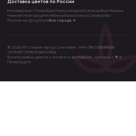
Доставка цветов по России
Москва
Санкт-Петербург
Новосибирск
Екатеринбург
Казань
Нижний Новгород
Челябинск
Красноярск
Самара
Уфа
Ростов-на-Дону
Омск
Все города
→
© 2026 ИП Спирин Артур Олегович · ИНН 780728568656 ·
ОГРНИП 311784708100386
Букеты живых цветов с экспресс-доставкой · сделано с 💗 в
Петербурге