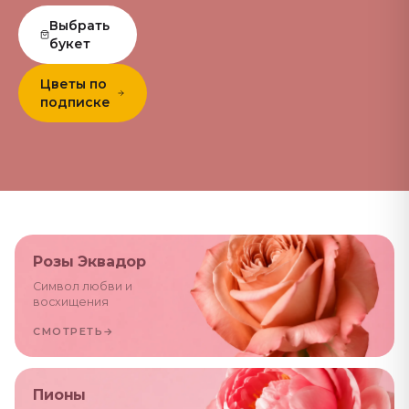
Выбрать
букет
Цветы по
подписке
Розы Эквадор
Символ любви и
восхищения
СМОТРЕТЬ
→
Пионы