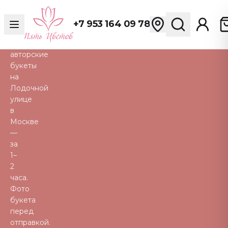
розы,
пионы,
+7 953 164 09 78
тюльпаны
и
авторские
букеты
на
Лодочной
улице
в
Москве
—
за
1–
2
часа.
Фото
букета
перед
отправкой.