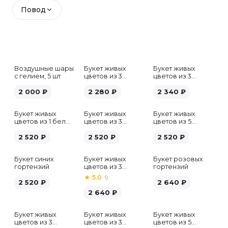
Повод
Воздушные шары
Букет живых
Букет живых
с гелием, 5 шт
цветов из 3
цветов из 3
белых гипсофил
розовых пионов
2 000
₽
2 280
₽
2 340
₽
Букет живых
Букет живых
Букет живых
цветов из 1 белой
цветов из 3
цветов из 5
гортензии
хризантем
альстромерий
2 520
₽
2 520
₽
микс
2 520
₽
Букет синих
Букет живых
Букет розовых
гортензий
цветов из 3
гортензий
розовых пионов
★
5.0
·
9
2 520
₽
2 640
₽
2 640
₽
Букет живых
Букет живых
Букет живых
Хит
цветов из 3
цветов из 3
цветов из 5