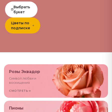
Выбрать
букет
Цветы по
подписке
Розы Эквадор
Символ любви и
восхищения
СМОТРЕТЬ
→
Пионы