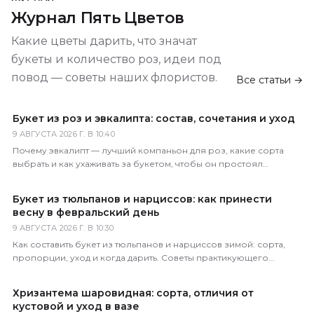
Журнал Пять Цветов
Какие цветы дарить, что значат
букеты и количество роз, идеи под
повод — советы наших флористов.
Все статьи →
Букет из роз и эвкалипта: состав, сочетания и уход
9 АВГУСТА 2026 Г. В 10:40
Почему эвкалипт — лучший компаньон для роз, какие сорта
выбрать и как ухаживать за букетом, чтобы он простоял
максимально долго. Советы флориста.
Букет из тюльпанов и нарциссов: как принести
весну в февральский день
9 АВГУСТА 2026 Г. В 10:30
Как составить букет из тюльпанов и нарциссов зимой: сорта,
пропорции, уход и когда дарить. Советы практикующего
флориста магазина 5 Цветов.
Хризантема шаровидная: сорта, отличия от
кустовой и уход в вазе