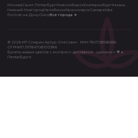
Москва
Санкт-Петербург
Новосибирск
Екатеринбург
Казань
Нижний Новгород
Челябинск
Красноярск
Самара
Уфа
Ростов-на-Дону
Омск
Все города
→
© 2026 ИП Спирин Артур Олегович · ИНН 780728568656 ·
ОГРНИП 311784708100386
Букеты живых цветов с экспресс-доставкой · сделано с 💗 в
Петербурге