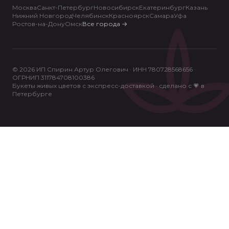
Москва
Санкт-Петербург
Новосибирск
Екатеринбург
Казань
Нижний Новгород
Челябинск
Красноярск
Самара
Уфа
Ростов-на-Дону
Омск
Все города
→
© 2026 ИП Спирин Артур Олегович · ИНН 780728568656 ·
ОГРНИП 311784708100386
Букеты живых цветов с экспресс-доставкой · сделано с 💗 в
Петербурге