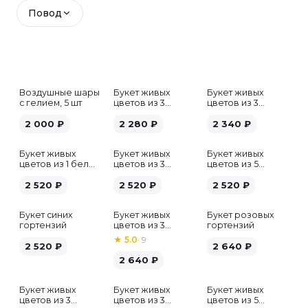
Повод
Воздушные шары
Букет живых
Букет живых
с гелием, 5 шт
цветов из 3
цветов из 3
белых гипсофил
розовых пионов
2 000
₽
2 280
₽
2 340
₽
Букет живых
Букет живых
Букет живых
цветов из 1 белой
цветов из 3
цветов из 5
гортензии
хризантем
альстромерий
2 520
₽
2 520
₽
микс
2 520
₽
Букет синих
Букет живых
Букет розовых
гортензий
цветов из 3
гортензий
розовых пионов
★
5.0
·
9
2 520
₽
2 640
₽
2 640
₽
Букет живых
Букет живых
Букет живых
Хит
цветов из 3
цветов из 3
цветов из 5