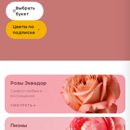
Выбрать
букет
Цветы по
подписке
Розы Эквадор
Символ любви и
восхищения
СМОТРЕТЬ
→
Пионы