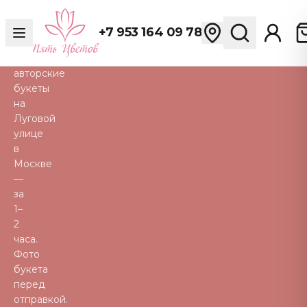
розы,
пионы,
+7 953 164 09 78
тюльпаны
и
авторские
букеты
на
Луговой
улице
в
Москве
—
за
1–
2
часа.
Фото
букета
перед
отправкой.