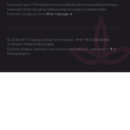
Москва
Санкт-Петербург
Новосибирск
Екатеринбург
Казань
Нижний Новгород
Челябинск
Красноярск
Самара
Уфа
Ростов-на-Дону
Омск
Все города
→
© 2026 ИП Спирин Артур Олегович · ИНН 780728568656 ·
ОГРНИП 311784708100386
Букеты живых цветов с экспресс-доставкой · сделано с 💗 в
Петербурге