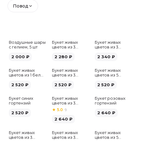
Повод
Воздушные шары
Букет живых
Букет живых
с гелием, 5 шт
цветов из 3
цветов из 3
белых гипсофил
розовых пионов
2 000
₽
2 280
₽
2 340
₽
Букет живых
Букет живых
Букет живых
цветов из 1 белой
цветов из 3
цветов из 5
гортензии
хризантем
альстромерий
2 520
₽
2 520
₽
микс
2 520
₽
Букет синих
Букет живых
Букет розовых
гортензий
цветов из 3
гортензий
розовых пионов
★
5.0
·
9
2 520
₽
2 640
₽
2 640
₽
Букет живых
Букет живых
Букет живых
Хит
цветов из 3
цветов из 3
цветов из 5