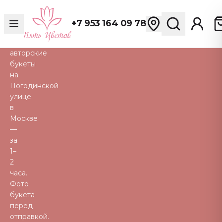
розы,
пионы,
+7 953 164 09 78
тюльпаны
и
авторские
букеты
на
Погодинской
улице
в
Москве
—
за
1–
2
часа.
Фото
букета
перед
отправкой.