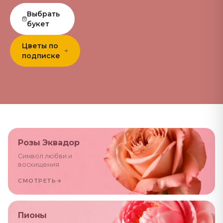
Выбрать
букет
Цветы по
подписке
Розы Эквадор
Символ любви и
восхищения
СМОТРЕТЬ
→
Пионы