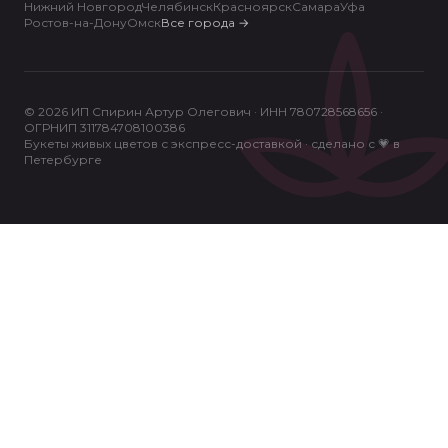
Нижний Новгород
Челябинск
Красноярск
Самара
Уфа
Ростов-на-Дону
Омск
Все города
→
© 2026 ИП Спирин Артур Олегович · ИНН 780728568656 ·
ОГРНИП 311784708100386
Букеты живых цветов с экспресс-доставкой · сделано с 💗 в
Петербурге