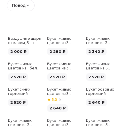
Повод
Воздушные шары
Букет живых
Букет живых
с гелием, 5 шт
цветов из 3
цветов из 3
белых гипсофил
розовых пионов
2 000
₽
2 280
₽
2 340
₽
Букет живых
Букет живых
Букет живых
цветов из 1 белой
цветов из 3
цветов из 5
гортензии
хризантем
альстромерий
2 520
₽
2 520
₽
микс
2 520
₽
Букет синих
Букет живых
Букет розовых
гортензий
цветов из 3
гортензий
розовых пионов
★
5.0
·
9
2 520
₽
2 640
₽
2 640
₽
Букет живых
Букет живых
Букет живых
Хит
цветов из 3
цветов из 3
цветов из 5