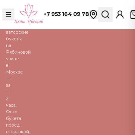
розы,
пионы,
+7 953 164 09 78
тюльпаны
и
авторские
букеты
на
Рябиновой
улице
в
Москве
—
за
1–
2
часа.
Фото
букета
перед
отправкой.