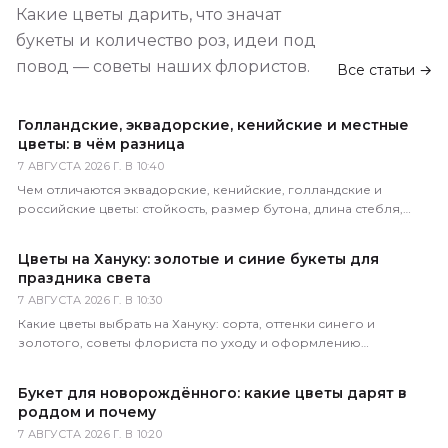
Какие цветы дарить, что значат
букеты и количество роз, идеи под
повод — советы наших флористов.
Все статьи →
Голландские, эквадорские, кенийские и местные
цветы: в чём разница
7 АВГУСТА 2026 Г. В 10:40
Чем отличаются эквадорские, кенийские, голландские и
российские цветы: стойкость, размер бутона, длина стебля,
цена. Как определить происхождение по виду.
Цветы на Хануку: золотые и синие букеты для
праздника света
7 АВГУСТА 2026 Г. В 10:30
Какие цветы выбрать на Хануку: сорта, оттенки синего и
золотого, советы флориста по уходу и оформлению
праздничного букета с доставкой по России.
Букет для новорождённого: какие цветы дарят в
роддом и почему
7 АВГУСТА 2026 Г. В 10:20