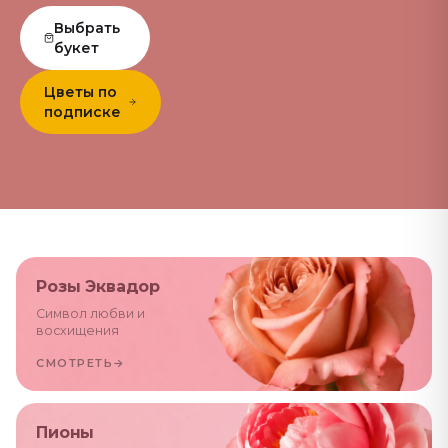
Выбрать
букет
Цветы по
подписке
Розы Эквадор
Символ любви и
восхищения
СМОТРЕТЬ
→
Пионы