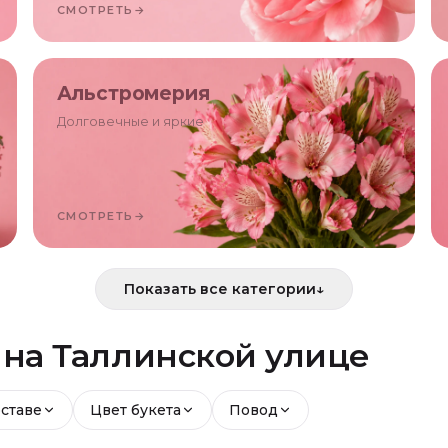
СМОТРЕТЬ
→
Альстромерия
Долговечные и яркие
СМОТРЕТЬ
→
Показать все категории
↓
й
на Таллинской улице
оставе
Цвет букета
Повод