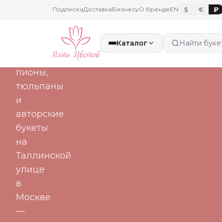
часа
Подписка
Доставка
Бизнесу
О бренде
EN
$
€
₽
Каталог
Найти буке
Свежие
розы,
пионы,
тюльпаны
и
авторские
букеты
на
Таллинской
улице
в
Москве
—