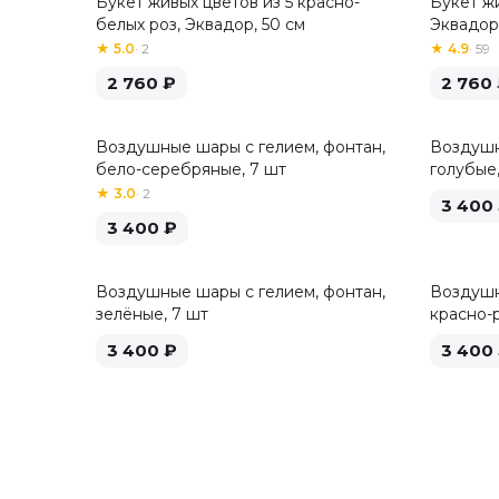
Букет живых цветов из 5 красно-
Букет жи
Хит
белых роз, Эквадор, 50 см
Эквадор,
★
5.0
·
2
★
4.9
·
59
2 760
₽
2 760
Воздушные шары с гелием, фонтан,
Воздушн
бело-серебряные, 7 шт
голубые,
★
3.0
·
2
3 400
3 400
₽
Воздушные шары с гелием, фонтан,
Воздушн
зелёные, 7 шт
красно-
3 400
₽
3 400