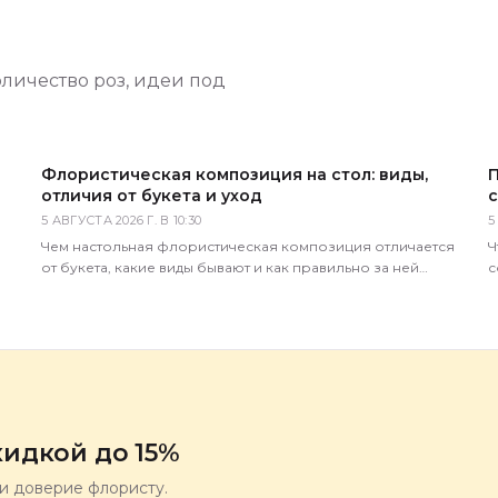
оличество роз, идеи под
Флористическая композиция на стол: виды,
П
отличия от букета и уход
с
5 АВГУСТА 2026 Г. В 10:30
5
Чем настольная флористическая композиция отличается
Ч
от букета, какие виды бывают и как правильно за ней
с
ухаживать — советы практикующего флориста.
т
идкой до 15%
ли доверие флористу.