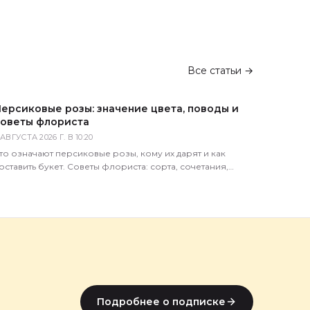
Все статьи →
ерсиковые розы: значение цвета, поводы и
оветы флориста
 АВГУСТА 2026 Г. В 10:20
то означают персиковые розы, кому их дарят и как
оставить букет. Советы флориста: сорта, сочетания,
ипичные ошибки покупателей.
Подробнее о подписке