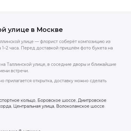
ой улице
в
Москве
Таллинской улице — флорист соберёт композицию из
а 1–2 часа. Перед доставкой пришлём фото букета на
на Таллинской улице, в соседние дворы и ближайшие
мени встречи.
но прилагается открытка, доставку можно сделать
спортное кольцо
,
Боровское шоссе
,
Дмитровское
хорда
,
Центральная улица
,
Волоколамское шоссе
.