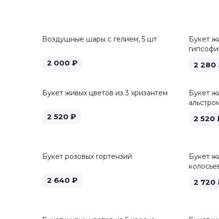
Воздушные шары с гелием, 5 шт
Букет ж
гипсофи
2 000
₽
2 280
Букет живых цветов из 3 хризантем
Букет жи
альстро
2 520
₽
2 520
Букет розовых гортензий
Букет жи
колосье
2 640
₽
2 720