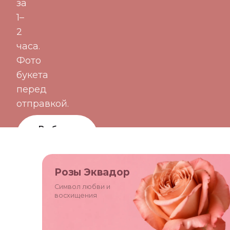
за
1–
2
часа.
Фото
букета
перед
отправкой.
Выбрать
букет
Цветы по
Розы Эквадор
подписке
Символ любви и
восхищения