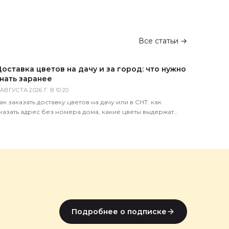
Все статьи →
оставка цветов на дачу и за город: что нужно
нать заранее
 АВГУСТА 2026 Г. В 10:20
ак заказать доставку цветов на дачу или в СНТ: как
казать адрес без номера дома, какие цветы выдержат
орогу, сколько это стоит и когда лучше везти.
Подробнее о подписке