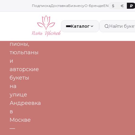
часа
Подписка
Доставка
Бизнесу
О бренде
EN
$
€
₽
Каталог
Найти буке
Свежие
розы,
пионы,
тюльпаны
и
авторские
букеты
на
улице
Андреевка
в
Москве
—