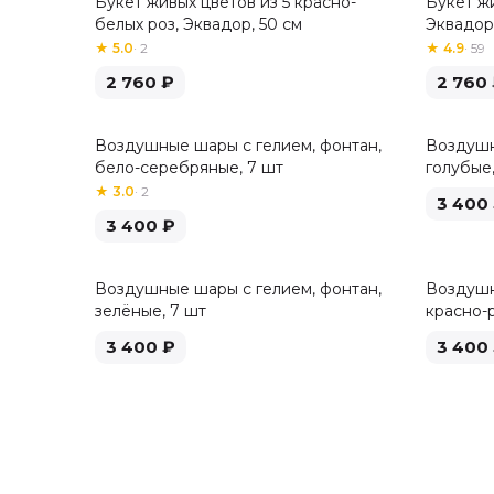
Букет живых цветов из 5 красно-
Букет жи
Хит
белых роз, Эквадор, 50 см
Эквадор,
★
5.0
·
2
★
4.9
·
59
2 760
₽
2 760
Воздушные шары с гелием, фонтан,
Воздушн
бело-серебряные, 7 шт
голубые,
★
3.0
·
2
3 400
3 400
₽
Воздушные шары с гелием, фонтан,
Воздушн
зелёные, 7 шт
красно-
3 400
₽
3 400