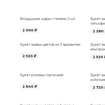
Воздушные шары с гелием, 5 шт
Букет ж
гипсофи
2 000
₽
2 280
Букет живых цветов из 3 хризантем
Букет жи
альстро
2 520
₽
2 520
Букет розовых гортензий
Букет жи
колосье
2 640
₽
2 720