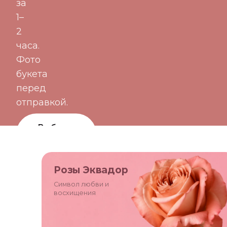
за
1–
2
часа.
Фото
букета
перед
отправкой.
Выбрать
букет
Цветы по
Розы Эквадор
подписке
Символ любви и
восхищения