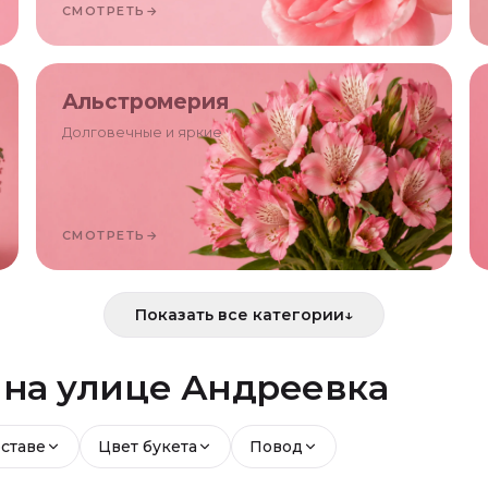
СМОТРЕТЬ
→
Альстромерия
Долговечные и яркие
СМОТРЕТЬ
→
Показать все категории
↓
й
на улице Андреевка
оставе
Цвет букета
Повод