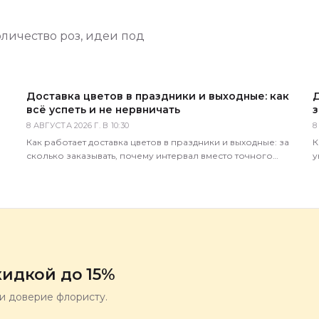
оличество роз, идеи под
Доставка цветов в праздники и выходные: как
Д
всё успеть и не нервничать
з
8 АВГУСТА 2026 Г. В 10:30
8
Как работает доставка цветов в праздники и выходные: за
К
сколько заказывать, почему интервал вместо точного
у
времени, что делать в пиковые даты. Советы 5 Цветов.
д
идкой до 15%
ли доверие флористу.