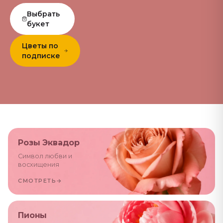
Выбрать
букет
Цветы по
подписке
Розы Эквадор
Символ любви и
восхищения
СМОТРЕТЬ
→
Пионы