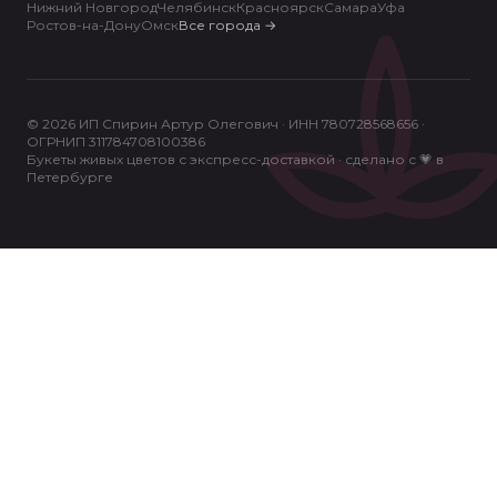
Нижний Новгород
Челябинск
Красноярск
Самара
Уфа
Ростов-на-Дону
Омск
Все города
→
© 2026 ИП Спирин Артур Олегович · ИНН 780728568656 ·
ОГРНИП 311784708100386
Букеты живых цветов с экспресс-доставкой · сделано с 💗 в
Петербурге