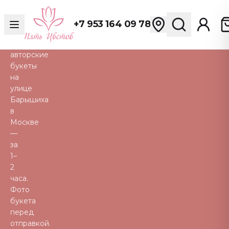
розы,
пионы,
+7 953 164 09 78
тюльпаны
и
авторские
букеты
на
улице
Барышиха
в
Москве
—
за
1–
2
часа.
Фото
букета
перед
отправкой.