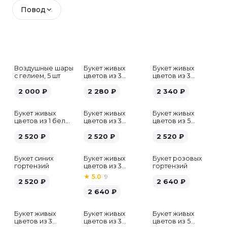
Повод
Воздушные шары
Букет живых
Букет живых
с гелием, 5 шт
цветов из 3
цветов из 3
белых гипсофил
розовых пионов
2 000
₽
2 280
₽
2 340
₽
Букет живых
Букет живых
Букет живых
цветов из 1 белой
цветов из 3
цветов из 5
гортензии
хризантем
альстромерий
2 520
₽
2 520
₽
микс
2 520
₽
Букет синих
Букет живых
Букет розовых
гортензий
цветов из 3
гортензий
розовых пионов
★
5.0
·
9
2 520
₽
2 640
₽
2 640
₽
Букет живых
Букет живых
Букет живых
Хит
цветов из 3
цветов из 3
цветов из 5