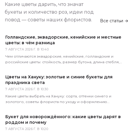
Какие цветы дарить, что значат
букеты и количество роз, идеи под
повод — советы наших флористов.
Все статьи →
Голландские, эквадорские, кенийские и местные
цветы: в чём разница
7 АВГУСТА 2026 Г. В 10:40
Чем отличаются эквадорские, кенийские, голландские и
российские цветы: стойкость, размер бутона, длина стебля,
цена. Как определить происхождение по виду.
Цветы на Хануку: золотые и синие букеты для
праздника света
7 АВГУСТА 2026 Г. В 10:30
Какие цветы выбрать на Хануку: сорта, оттенки синего и
золотого, советы флориста по уходу и оформлению
праздничного букета с доставкой по России.
Букет для новорождённого: какие цветы дарят в
роддом и почему
7 АВГУСТА 2026 Г. В 10:20