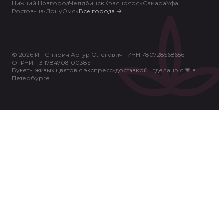
Нижний Новгород
Челябинск
Красноярск
Самара
Уфа
Ростов-на-Дону
Омск
Все города
→
© 2026 ИП Спирин Артур Олегович · ИНН 780728568656 ·
ОГРНИП 311784708100386
Букеты живых цветов с экспресс-доставкой · сделано с 💗 в
Петербурге