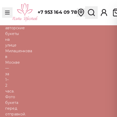
розы,
пионы,
+7 953 164 09 78
тюльпаны
и
авторские
букеты
на
улице
Милашенкова
в
Москве
—
за
1–
2
часа.
Фото
букета
перед
отправкой.