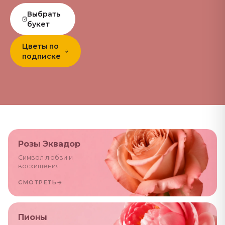
Выбрать
букет
Цветы по
подписке
Розы Эквадор
Символ любви и
восхищения
СМОТРЕТЬ
→
Пионы