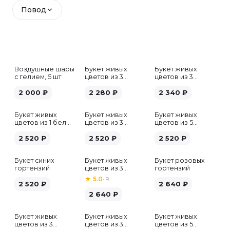
Повод
Воздушные шары
Букет живых
Букет живых
с гелием, 5 шт
цветов из 3
цветов из 3
белых гипсофил
розовых пионов
2 000
₽
2 280
₽
2 340
₽
Букет живых
Букет живых
Букет живых
цветов из 1 белой
цветов из 3
цветов из 5
гортензии
хризантем
альстромерий
2 520
₽
2 520
₽
микс
2 520
₽
Букет синих
Букет живых
Букет розовых
гортензий
цветов из 3
гортензий
розовых пионов
★
5.0
·
9
2 520
₽
2 640
₽
2 640
₽
Букет живых
Букет живых
Букет живых
Хит
цветов из 3
цветов из 3
цветов из 5