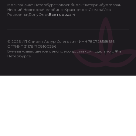
Москва
Санкт-Петербург
Новосибирск
Екатеринбург
Казань
Нижний Новгород
Челябинск
Красноярск
Самара
Уфа
Ростов-на-Дону
Омск
Все города
→
© 2026 ИП Спирин Артур Олегович · ИНН 780728568656 ·
ОГРНИП 311784708100386
Букеты живых цветов с экспресс-доставкой · сделано с 💗 в
Петербурге