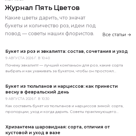
Журнал Пять Цветов
Какие цветы дарить, что значат
букеты и количество роз, идеи под
повод — советы наших флористов.
Все статьи →
Букет из роз и эвкалипта: состав, сочетания и уход
9 АВГУСТА 2026 Г. В 10:40
Почему эвкалипт — лучший компаньон для роз, какие сорта
выбрать и как ухаживать за букетом, чтобы он простоял
максимально долго. Советы флориста.
Букет из тюльпанов и нарциссов: как принести
весну в февральский день
9 АВГУСТА 2026 Г. В 10:30
Как составить букет из тюльпанов и нарциссов зимой: сорта,
пропорции, уход и когда дарить. Советы практикующего
флориста магазина 5 Цветов.
Хризантема шаровидная: сорта, отличия от
кустовой и уход в вазе