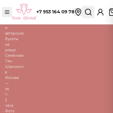
Свежие
розы,
+7 953 164 09 78
пионы,
тюльпаны
и
авторские
букеты
на
улице
Семёнова-
Тян-
Шанского
в
Москве
—
за
1–
2
часа.
Фото