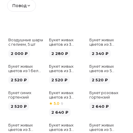
Повод
Воздушные шары
Букет живых
Букет живых
с гелием, 5 шт
цветов из 3
цветов из 3
белых гипсофил
розовых пионов
2 000
₽
2 280
₽
2 340
₽
Букет живых
Букет живых
Букет живых
цветов из 1 белой
цветов из 3
цветов из 5
гортензии
хризантем
альстромерий
2 520
₽
2 520
₽
микс
2 520
₽
Букет синих
Букет живых
Букет розовых
гортензий
цветов из 3
гортензий
розовых пионов
★
5.0
·
9
2 520
₽
2 640
₽
2 640
₽
Букет живых
Букет живых
Букет живых
Хит
цветов из 3
цветов из 3
цветов из 5