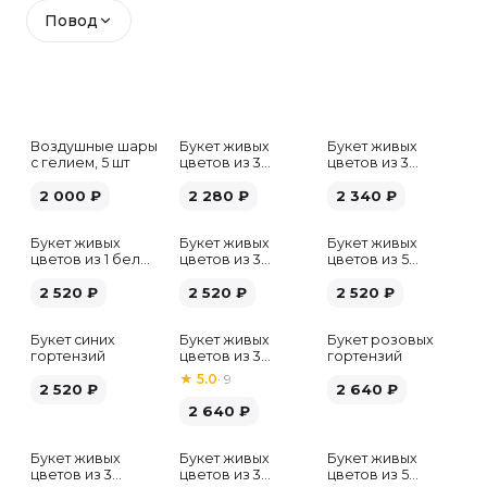
Повод
Воздушные шары
Букет живых
Букет живых
с гелием, 5 шт
цветов из 3
цветов из 3
белых гипсофил
розовых пионов
2 000
₽
2 280
₽
2 340
₽
Букет живых
Букет живых
Букет живых
цветов из 1 белой
цветов из 3
цветов из 5
гортензии
хризантем
альстромерий
2 520
₽
2 520
₽
микс
2 520
₽
Букет синих
Букет живых
Букет розовых
гортензий
цветов из 3
гортензий
розовых пионов
★
5.0
·
9
2 520
₽
2 640
₽
2 640
₽
Букет живых
Букет живых
Букет живых
Хит
цветов из 3
цветов из 3
цветов из 5