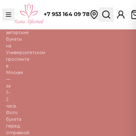
розы,
пионы,
+7 953 164 09 78
тюльпаны
и
авторские
букеты
на
Университетском
проспекте
в
Москве
—
за
1–
2
часа.
Фото
букета
перед
отправкой.