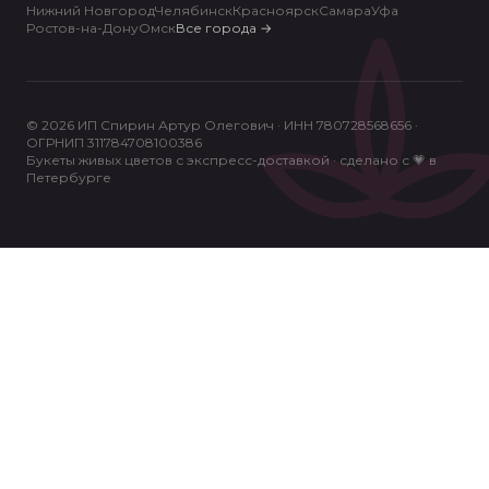
Нижний Новгород
Челябинск
Красноярск
Самара
Уфа
Ростов-на-Дону
Омск
Все города
→
© 2026 ИП Спирин Артур Олегович · ИНН 780728568656 ·
ОГРНИП 311784708100386
Букеты живых цветов с экспресс-доставкой · сделано с 💗 в
Петербурге