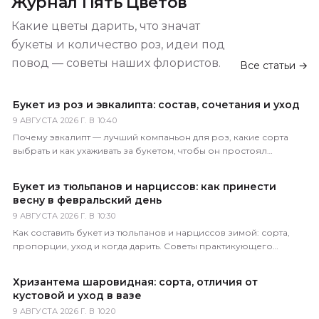
Журнал Пять Цветов
Какие цветы дарить, что значат
букеты и количество роз, идеи под
повод — советы наших флористов.
Все статьи →
Букет из роз и эвкалипта: состав, сочетания и уход
9 АВГУСТА 2026 Г. В 10:40
Почему эвкалипт — лучший компаньон для роз, какие сорта
выбрать и как ухаживать за букетом, чтобы он простоял
максимально долго. Советы флориста.
Букет из тюльпанов и нарциссов: как принести
весну в февральский день
9 АВГУСТА 2026 Г. В 10:30
Как составить букет из тюльпанов и нарциссов зимой: сорта,
пропорции, уход и когда дарить. Советы практикующего
флориста магазина 5 Цветов.
Хризантема шаровидная: сорта, отличия от
кустовой и уход в вазе
9 АВГУСТА 2026 Г. В 10:20