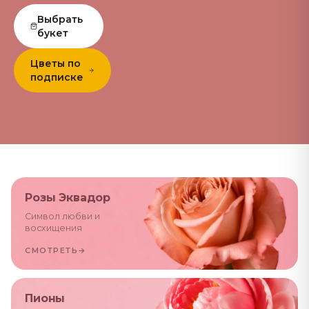
Выбрать
букет
Цветы по
подписке
Розы Эквадор
Символ любви и
восхищения
СМОТРЕТЬ
→
Пионы