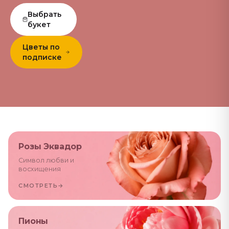
Выбрать
букет
Цветы по
подписке
Розы Эквадор
Символ любви и
восхищения
СМОТРЕТЬ
→
Пионы