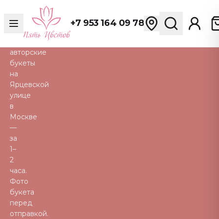
розы,
пионы,
+7 953 164 09 78
тюльпаны
и
авторские
букеты
на
Ярцевской
улице
в
Москве
—
за
1–
2
часа.
Фото
букета
перед
отправкой.