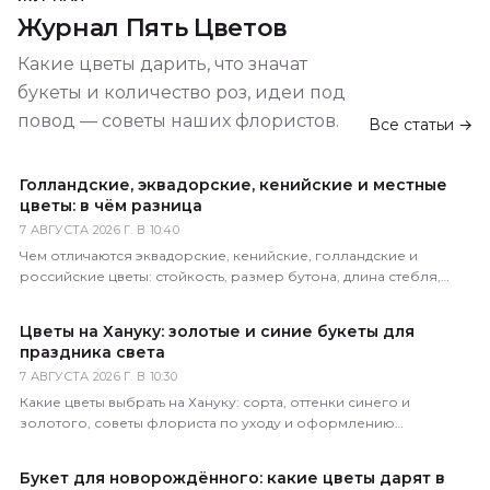
Журнал Пять Цветов
Какие цветы дарить, что значат
букеты и количество роз, идеи под
повод — советы наших флористов.
Все статьи →
Голландские, эквадорские, кенийские и местные
цветы: в чём разница
7 АВГУСТА 2026 Г. В 10:40
Чем отличаются эквадорские, кенийские, голландские и
российские цветы: стойкость, размер бутона, длина стебля,
цена. Как определить происхождение по виду.
Цветы на Хануку: золотые и синие букеты для
праздника света
7 АВГУСТА 2026 Г. В 10:30
Какие цветы выбрать на Хануку: сорта, оттенки синего и
золотого, советы флориста по уходу и оформлению
праздничного букета с доставкой по России.
Букет для новорождённого: какие цветы дарят в