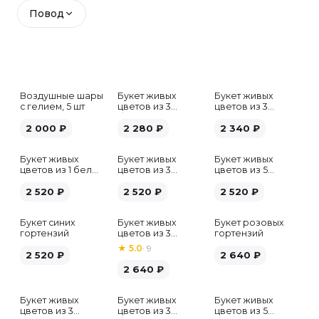
Повод
Воздушные шары
Букет живых
Букет живых
с гелием, 5 шт
цветов из 3
цветов из 3
белых гипсофил
розовых пионов
2 000
₽
2 280
₽
2 340
₽
Букет живых
Букет живых
Букет живых
цветов из 1 белой
цветов из 3
цветов из 5
гортензии
хризантем
альстромерий
2 520
₽
2 520
₽
микс
2 520
₽
Букет синих
Букет живых
Букет розовых
гортензий
цветов из 3
гортензий
розовых пионов
★
5.0
·
9
2 520
₽
2 640
₽
2 640
₽
Букет живых
Букет живых
Букет живых
Хит
цветов из 3
цветов из 3
цветов из 5