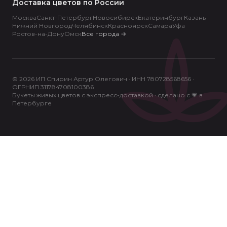
Доставка цветов по России
Москва
Санкт-Петербург
Новосибирск
Екатеринбург
Казань
Нижний Новгород
Челябинск
Красноярск
Самара
Уфа
Ростов-на-Дону
Омск
Все города
→
© 2026 ИП Спирин Артур Олегович · ИНН 780728568656 ·
ОГРНИП 311784708100386
Букеты живых цветов с экспресс-доставкой · сделано с 💗 в
Петербурге