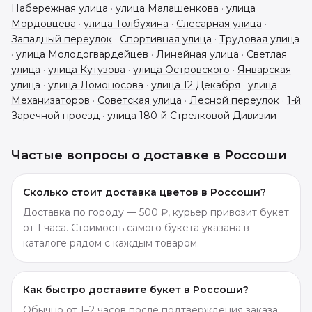
Набережная улица
·
улица Малашенкова
·
улица
Мордовцева
·
улица Толбухина
·
Слесарная улица
·
Западный переулок
·
Спортивная улица
·
Трудовая улица
·
улица Молодогвардейцев
·
Линейная улица
·
Светлая
улица
·
улица Кутузова
·
улица Островского
·
Январская
улица
·
улица Ломоносова
·
улица 12 Декабря
·
улица
Механизаторов
·
Советская улица
·
Лесной переулок
·
1-й
Заречной проезд
·
улица 180-й Стрелковой Дивизии
Частые вопросы о доставке в
Россоши
Сколько стоит доставка цветов в Россоши?
Доставка по городу — 500 ₽, курьер привозит букет
от 1 часа. Стоимость самого букета указана в
каталоге рядом с каждым товаром.
Как быстро доставите букет в Россоши?
Обычно от 1–2 часов после подтверждения заказа.