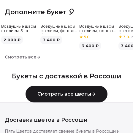
Дополните букет 🎈
Воздушные шары
Воздушные шары
Воздушные шары
Возду
с гелием, 5 шт
с гелием, фонтан,
с гелием, фонтан,
с гелие
бело-зелёные, 7
бело-розовые, 7
бело-
★
5.0
·
1
★
3.0
·
2
2 000
₽
шт
3 400
₽
шт
серебр
3 400
₽
3 40
Смотреть все
→
Букеты с доставкой в
Россоши
Смотреть все цветы
→
Доставка цветов в
Россоши
Пять Цветов доставляет свежие букеты в Россоши и