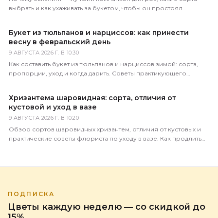
выбрать и как ухаживать за букетом, чтобы он простоял
максимально долго. Советы флориста.
Букет из тюльпанов и нарциссов: как принести
весну в февральский день
9 АВГУСТА 2026 Г. В 10:30
Как составить букет из тюльпанов и нарциссов зимой: сорта,
пропорции, уход и когда дарить. Советы практикующего
флориста магазина 5 Цветов.
Хризантема шаровидная: сорта, отличия от
кустовой и уход в вазе
9 АВГУСТА 2026 Г. В 10:20
Обзор сортов шаровидных хризантем, отличия от кустовых и
практические советы флориста по уходу в вазе. Как продлить
жизнь букета до 3 недель.
ПОДПИСКА
Цветы каждую неделю — со скидкой до
15%