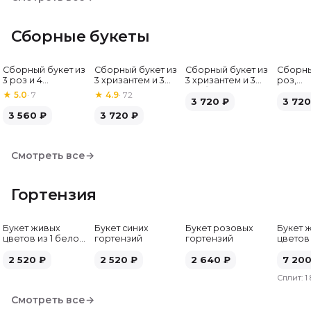
Сборные букеты
Сборный букет из
Сборный букет из
Сборный букет из
Сборны
Хит
3 роз и 4
3 хризантем и 3
3 хризантем и 3
роз,
альстромерий
альстромерий
гербер
альстр
★
5.0
·
7
★
4.9
·
72
3 720
₽
гербе
3 720
3 560
₽
3 720
₽
Смотреть все
→
Гортензия
Букет живых
Букет синих
Букет розовых
Букет 
цветов из 1 белой
гортензий
гортензий
цветов
гортензии
гортен
2 520
₽
2 520
₽
2 640
₽
7 20
Сплит:
1
Смотреть все
→