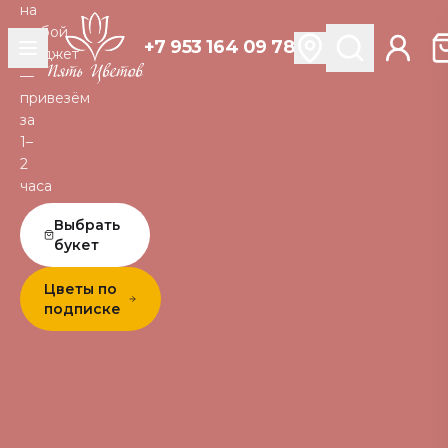
на
любой
+7 953 164 09 78
бюджет
—
привезём
за
1–
2
часа
Выбрать
букет
Цветы по
подписке