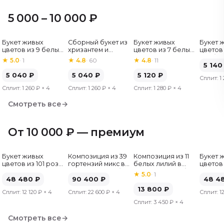
5 000 – 10 000 ₽
Букет живых
Сборный букет из
Букет живых
Букет 
Хит
цветов из 9 белых
хризантем и
цветов из 7 белых
цветов 
роз, Эквадор, 60
альстромерий
хризантем
гербер
★
5.0
·
1
★
4.8
·
60
★
4.8
·
11
см
5 140
5 040
₽
5 040
₽
5 120
₽
Сплит:
1
Сплит:
1 260 ₽
× 4
Сплит:
1 260 ₽
× 4
Сплит:
1 280 ₽
× 4
Смотреть все
→
От 10 000 ₽ — премиум
Букет живых
Композиция из 39
Композиция из 11
Букет 
цветов из 101 розы
гортензий микс в
белых лилий в
цветов 
микс, Эквадор, 50
шляпной коробке
шляпной коробке
микс, Э
★
5.0
·
1
см
48 480
₽
90 400
₽
см
48 4
13 800
₽
Сплит:
12 120 ₽
× 4
Сплит:
22 600 ₽
× 4
Сплит:
1
Сплит:
3 450 ₽
× 4
Смотреть все
→