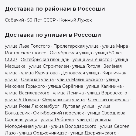
Доставка по районам в
Россоши
Собачий
·
50 Лет СССР
·
Конный Лужок
Доставка по улицам в
Россоши
улица Льва Толстого
·
Пролетарская улица
·
улица Мира
·
Ростовское шоссе
·
Октябрьская улица
·
улица 50 лет
СССР
·
Октябрьская площадь
·
улица 3-й Участок
·
улица
Маршака
·
улица Строителей
·
улица Гоголя
·
Зелёная
улица
·
улица Курчатова
·
Деповская улица
·
Кирпичная
улица
·
Озёрная улица
·
улица Малиновского
·
улица
Максима Горького
·
улица Серёгина
·
улица Калинина
·
улица Василевского
·
улица Ленина
·
улица Воровского
·
улица 9 Января
·
Февральская улица
·
Степной переулок
·
улица Розы Люксембург
·
Луговая улица
·
улица
Большевик
·
Октябрьский переулок
·
улица Свердлова
·
Садовая улица
·
улица Рябцева
·
улица Пушкина
·
Молодёжная улица
·
улица Володарского
·
улица Сергея
Лазо
·
улица Орджоникидзе
·
улица Дзержинского
·