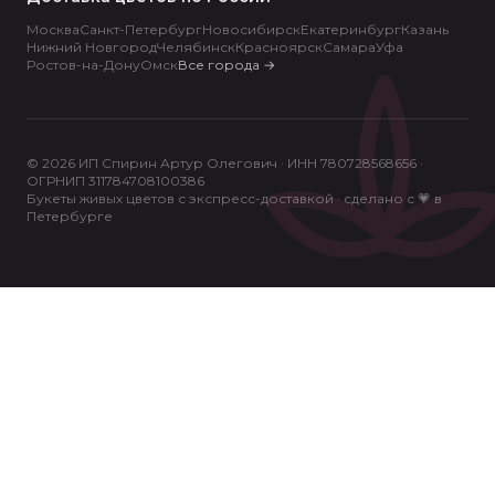
Москва
Санкт-Петербург
Новосибирск
Екатеринбург
Казань
Нижний Новгород
Челябинск
Красноярск
Самара
Уфа
Ростов-на-Дону
Омск
Все города
→
© 2026 ИП Спирин Артур Олегович · ИНН 780728568656 ·
ОГРНИП 311784708100386
Букеты живых цветов с экспресс-доставкой · сделано с 💗 в
Петербурге