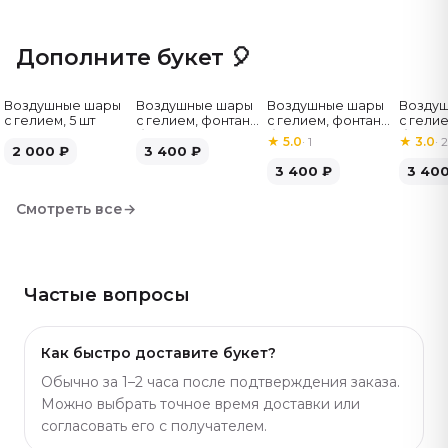
оттенок лепестков, аккуратная сборка букета. К
букету хорошо подходят воздушные шары или бенто-
Дополните букет 🎈
торт — приятное дополнение к цветочному подарку.
Похожие композиции есть в разных размерах —
Воздушные шары
Воздушные шары
Воздушные шары
Возду
удобно выбрать под бюджет. Артикул: 1360.
с гелием, 5 шт
с гелием, фонтан,
с гелием, фонтан,
с гелие
бело-зелёные, 7
бело-розовые, 7
бело-
★
5.0
·
1
★
3.0
·
2
2 000
₽
шт
3 400
₽
шт
серебр
3 400
₽
3 40
Смотреть все
→
Частые вопросы
Как быстро доставите букет?
Обычно за 1–2 часа после подтверждения заказа.
Можно выбрать точное время доставки или
согласовать его с получателем.