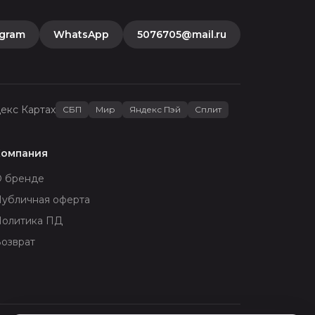
egram
WhatsApp
5076705@mail.ru
декс Картах
СБП
Мир
Яндекс Пэй
Сплит
Компания
О бренде
убличная оферта
Политика ПД
озврат