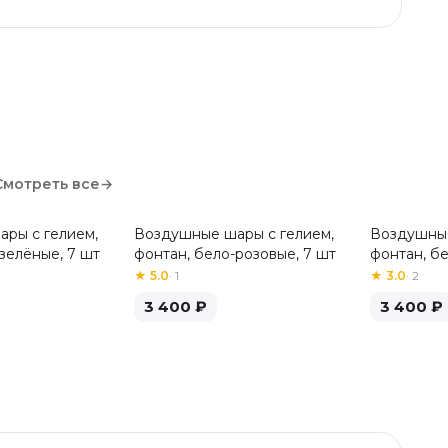
Смотреть все
→
ры с гелием,
Воздушные шары с гелием,
Воздушные
зелёные, 7 шт
фонтан, бело-розовые, 7 шт
фонтан, б
шт
★
5.0
·
1
★
3.0
·
2
3 400
₽
3 400
₽