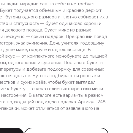
выглядит нарядно сам по себе и не требует
 Букет получается объёмным и красиво держит
т бутоны одного размера и плотно собирает их в
ство и статусность — букет одинаково хорош и
ля делового повода. Букет-микс из разных
о и нескучно — яркий подарок. Прекрасный повод
матери, знак внимания, День учителя, годовщину
о душе маме, подруге и однокласснице. В
ой вкус — от компактного монобукета до пышной
озы, одноголовые и кустовые. Поставьте букет в
мпературы и добавьте подкормку для срезанных
роются дольше. Бутоны подбираются ровные и
естков и сухих краёв, чтобы букет выглядел
е к букету — связка гелиевых шаров или мини-
 настроения. В каталоге есть варианты в разном
ёте подходящий под идею подарка. Артикул: 248
упаковки, может отличаться от заявленного на