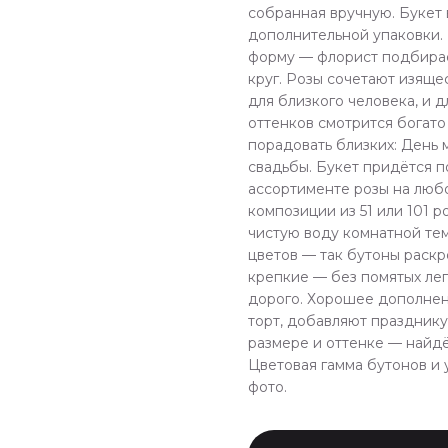
собранная вручную. Букет 
дополнительной упаковки.
форму — флорист подбирае
круг. Розы сочетают изяще
для близкого человека, и д
оттенков смотрится богат
порадовать близких: День 
свадьбы. Букет придётся п
ассортименте розы на люб
композиции из 51 или 101 р
чистую воду комнатной те
цветов — так бутоны раск
крепкие — без помятых леп
дорого. Хорошее дополнени
торт, добавляют празднику
размере и оттенке — найд
Цветовая гамма бутонов и 
фото.