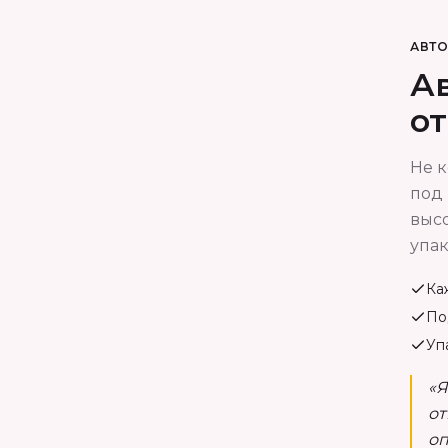
АВТ
Ав
о
Не к
под 
высо
упак
Ка
По
Уп
«Я
от
оп