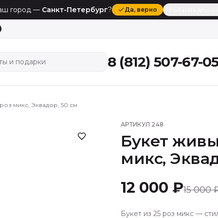
аш город —
Санкт-Петербург
?
Да
, верно
Выбрать друго
8 (812) 507-67-0
ты и подарки
 роз микс, Эквадор, 50 см
АРТИКУЛ
248
Букет живых
микс, Эквад
12 000 ₽
15 000 
Букет из 25 роз микс — ст