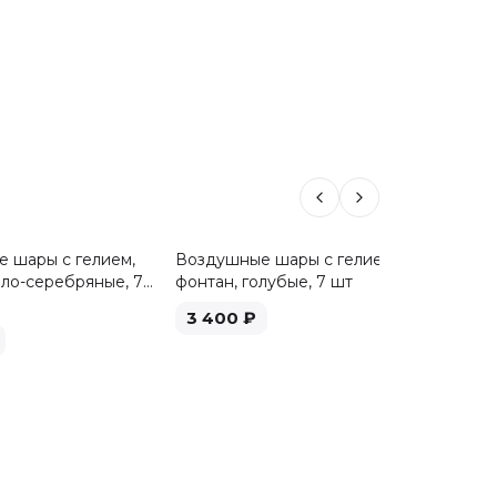
 шары с гелием,
Воздушные шары с гелием,
Воздуш
ело-серебряные, 7
фонтан, голубые, 7 шт
фонтан,
3 400
₽
3 40