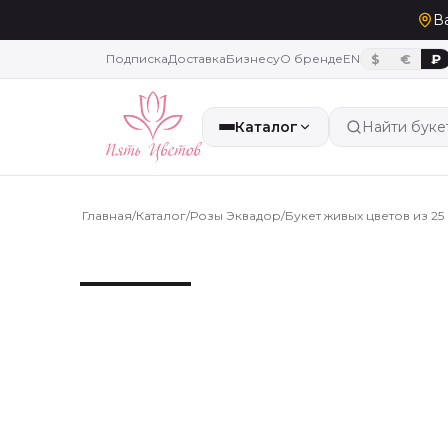
В
Подписка
Доставка
Бизнесу
О бренде
EN
$
€
₽
Каталог
Найти буке
Главная
/
Каталог
/
Розы Эквадор
/
Букет живых цветов из 25