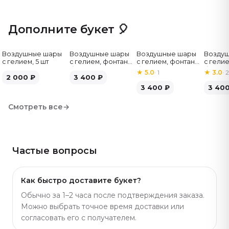
выглядел дорого. Хорошее дополнение к букету —
связка гелиевых шаров или мини-торт, добавляют
Дополните букет 🎈
празднику настроения. Букет из 51 белого пиона в
нашем каталоге — выбирайте под повод и бюджет.
Воздушные шары
Воздушные шары
Воздушные шары
Возду
Артикул: 2039.
с гелием, 5 шт
с гелием, фонтан,
с гелием, фонтан,
с гелие
бело-зелёные, 7
бело-розовые, 7
бело-
★
5.0
·
1
★
3.0
·
2
2 000
₽
шт
3 400
₽
шт
серебр
3 400
₽
3 40
Смотреть все
→
Частые вопросы
Как быстро доставите букет?
Обычно за 1–2 часа после подтверждения заказа.
Можно выбрать точное время доставки или
согласовать его с получателем.