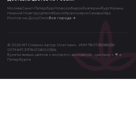
Москва
Санкт-Петербург
Новосибирск
Екатеринбург
Казань
Нижний Новгород
Челябинск
Красноярск
Самара
Уфа
Ростов-на-Дону
Омск
Все города
→
© 2026 ИП Спирин Артур Олегович · ИНН 780728568656 ·
ОГРНИП 311784708100386
Букеты живых цветов с экспресс-доставкой · сделано с 💗 в
Петербурге