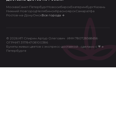
Москва
Санкт-Петербург
Новосибирск
Екатеринбург
Казань
Нижний Новгород
Челябинск
Красноярск
Самара
Уфа
Ростов-на-Дону
Омск
Все города
→
© 2026 ИП Спирин Артур Олегович · ИНН 780728568656 ·
ОГРНИП 311784708100386
Букеты живых цветов с экспресс-доставкой · сделано с 💗 в
Петербурге