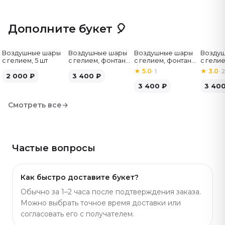
варианты в разном размере и оттенке — найдёте
подходящий под идею подарка. Артикул: 4003.
Дополните букет 🎈
Воздушные шары
Воздушные шары
Воздушные шары
Возду
с гелием, 5 шт
с гелием, фонтан,
с гелием, фонтан,
с гелие
бело-зелёные, 7
бело-розовые, 7
бело-
★
5.0
·
1
★
3.0
·
2
2 000
₽
шт
3 400
₽
шт
серебр
3 400
₽
3 40
Смотреть все
→
Частые вопросы
Как быстро доставите букет?
Обычно за 1–2 часа после подтверждения заказа.
Можно выбрать точное время доставки или
согласовать его с получателем.