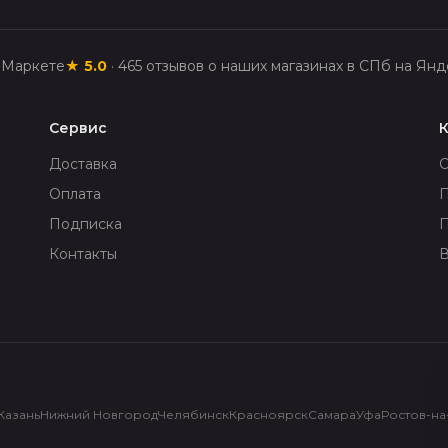
 Маркете
★
5.0
·
465
отзывов о наших магазинах в СПб на Янд
Сервис
Доставка
Оплата
П
Подписка
Контакты
В
Казань
Нижний Новгород
Челябинск
Красноярск
Самара
Уфа
Ростов-на