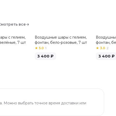
Смотреть все
→
ры с гелием,
Воздушные шары с гелием,
Воздушные
зелёные, 7 шт
фонтан, бело-розовые, 7 шт
фонтан, б
шт
★
5.0
·
1
★
3.0
·
2
3 400
₽
3 400
₽
а. Можно выбрать точное время доставки или