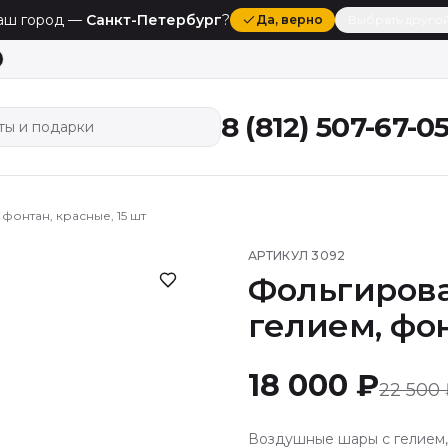
аш город —
Санкт-Петербург
?
Да
, верно
Выбрать друго
8 (812) 507-67-0
ты и подарки
онтан, красные, 15 шт
АРТИКУЛ
3092
Фольгиров
гелием, фон
18 000 ₽
22 500
Воздушные шары с гелием, 